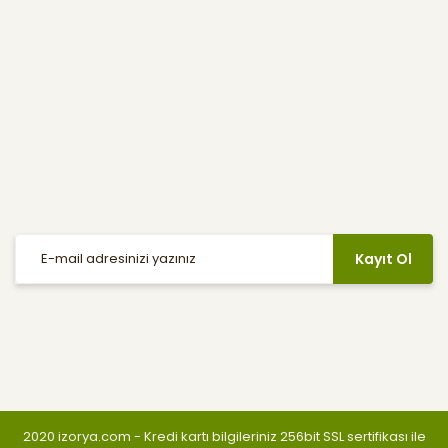
Yardım
E-Bülten
Haber listemize kayıt olarak indirimler, kampanyalar ve en yeni
ürünlerden ilk siz haberdar olabilirsiniz.
Kayıt Ol
Sosyal Medya
2020 izorya.com - Kredi kartı bilgileriniz 256bit SSL sertifikası ile