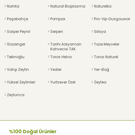
Nahita
Natural Bioplasma
Naturelka
Paşabahçe
Pompax
Pro-Vip Gusgouwar
Sarper Peynir
Serpen
Silisya
Slazenger
Tarihi Adıyaman
Taze Meyveler
Kahvecisi TAK
Tekinoğlu
Toros Helva
Toros Naturel
Vahşi Zeytin
Yedier
Yer-Bağ
Yüksel Zeytinleri
Yurtsever Özel
Zeytea
Zeytunca
%100 Doğal Ürünler