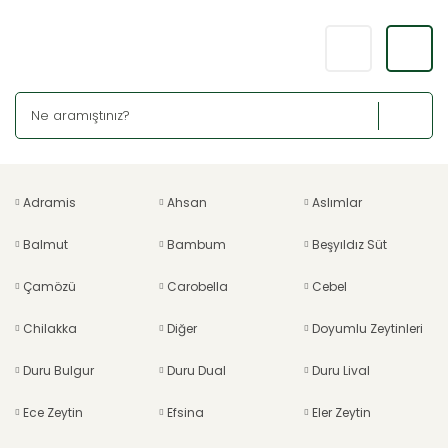
Adramis
Ahsan
Aslımlar
Balmut
Bambum
Beşyıldız Süt
Çamözü
Carobella
Cebel
Chilakka
Diğer
Doyumlu Zeytinleri
Duru Bulgur
Duru Dual
Duru Lival
Ece Zeytin
Efsina
Eler Zeytin