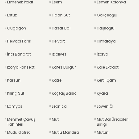
Ermenek Polat
Esem
Esmen Kolonya
Estuz
Fidan Süt
Gökçeoğlu
Gugagon
Hasaf Bal
Haşiroğlu
Helvacı Fahri
Helvart
Himalaya
İnci Baharat
iz olives
İzorya
izorya konsept
Kafes Bulgur
Kale Extract
Karsun
Katre
Kertil Çam
Kılınç Süt
Koçtaş Basic
Kyara
Lamyos
Leonica
Löwen Öl
Mehmet Çavuş
Mut
Mut Bal Üreticileri
Tahinleri
Birliği
Mutlu Gofret
Mutlu Mandıra
Mutun