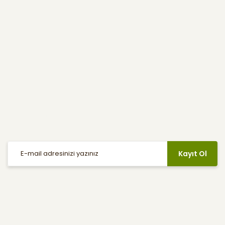
Kullanıcı Menüsü
Yardım
E-Bülten
Haber listemize kayıt olarak indirimler, kampanyalar ve en yeni
ürünlerden ilk siz haberdar olabilirsiniz.
Kayıt Ol
Sosyal Medya