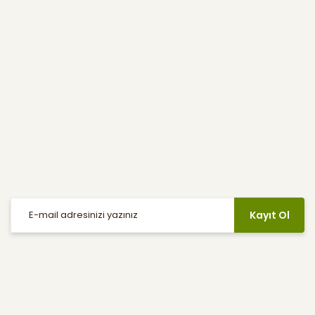
Kullanıcı Menüsü
Yardım
E-Bülten
Haber listemize kayıt olarak indirimler, kampanyalar ve en yeni
ürünlerden ilk siz haberdar olabilirsiniz.
Kayıt Ol
Sosyal Medya