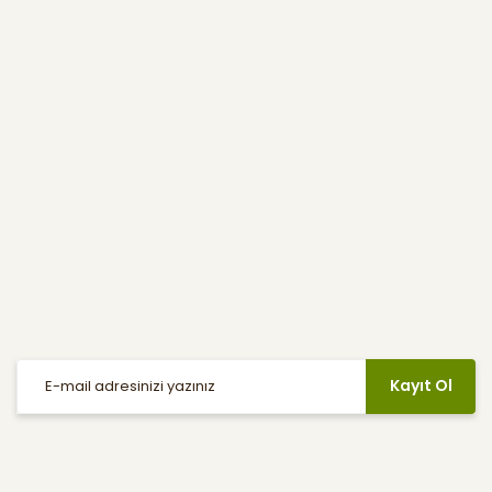
Kullanıcı Menüsü
Yardım
E-Bülten
Haber listemize kayıt olarak indirimler, kampanyalar ve en yeni
ürünlerden ilk siz haberdar olabilirsiniz.
Kayıt Ol
Sosyal Medya