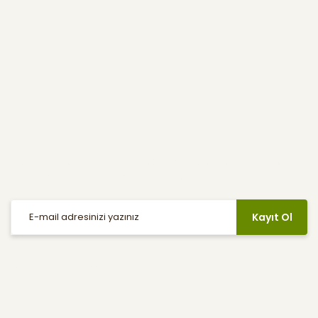
Kullanıcı Menüsü
Yardım
E-Bülten
Haber listemize kayıt olarak indirimler, kampanyalar ve en yeni
ürünlerden ilk siz haberdar olabilirsiniz.
Kayıt Ol
Sosyal Medya