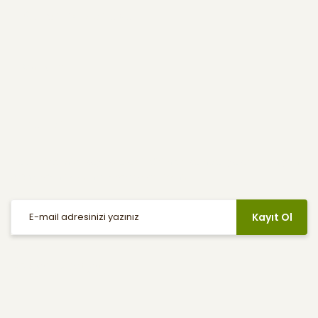
Kullanıcı Menüsü
Yardım
E-Bülten
Haber listemize kayıt olarak indirimler, kampanyalar ve en yeni
ürünlerden ilk siz haberdar olabilirsiniz.
Kayıt Ol
Sosyal Medya