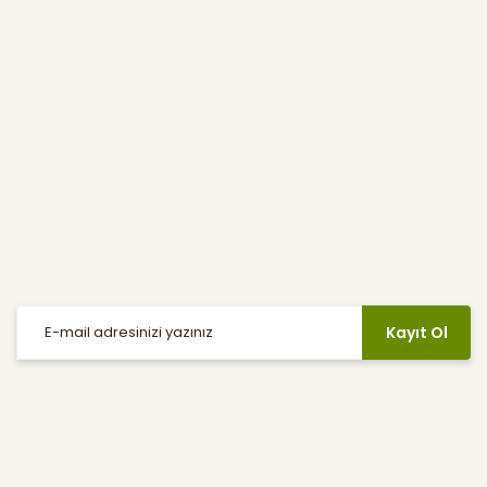
Kullanıcı Menüsü
Yardım
E-Bülten
Haber listemize kayıt olarak indirimler, kampanyalar ve en yeni
ürünlerden ilk siz haberdar olabilirsiniz.
Kayıt Ol
Sosyal Medya