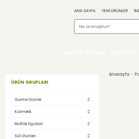
ANA SAYFA
YENİ ÜRÜNLER
İN
Gurme Ürünler
Kozmetik
Anasayfa
P
ÜRÜN GRUPLARI
Gurme Ürünler
Kozmetik
Mutfak Eşyaları
Süt Ürünleri