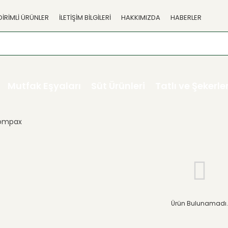
DİRİMLİ ÜRÜNLER
İLETİŞİM BİLGİLERİ
HAKKIMIZDA
HABERLER
Mutfak Eşyaları
Süt Ürünleri
Tatlı ve Şekerl
ompax
Ürün Bulunamadı.