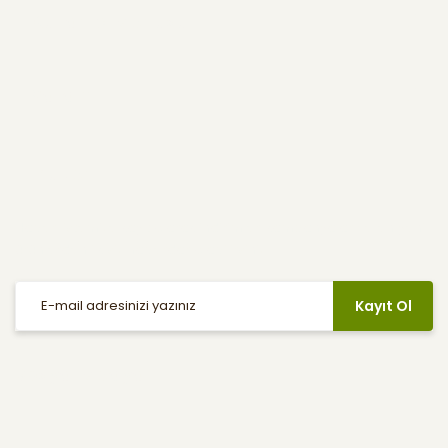
Kullanıcı Menüsü
Yardım
E-Bülten
Haber listemize kayıt olarak indirimler, kampanyalar ve en yeni
ürünlerden ilk siz haberdar olabilirsiniz.
Kayıt Ol
Sosyal Medya