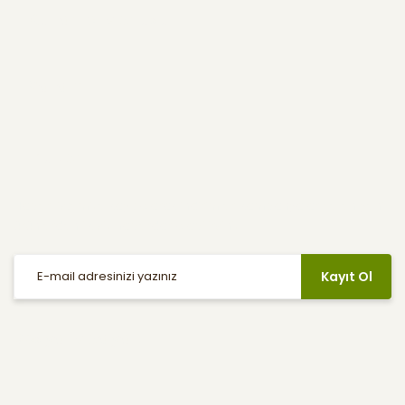
Kullanıcı Menüsü
Yardım
E-Bülten
Haber listemize kayıt olarak indirimler, kampanyalar ve en yeni
ürünlerden ilk siz haberdar olabilirsiniz.
Kayıt Ol
Sosyal Medya