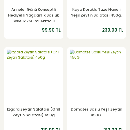
Anneler Günü Konseptli
Kaya Koruklu Taze Naneli
Hediyelik Yağdanlık Sosluk
Yeşil Zeytin Salatası 450g.
Sirkelik 750 ml Akıtıcılı
Çimen Yeşili
99,90 TL
230,00 TL
Izgara Zeytin Salatası (Grill
Domates Soslu Yeşil Zeytin
Zeytin Salatası) 450g
450G.
210,00 TL
210,00 TL