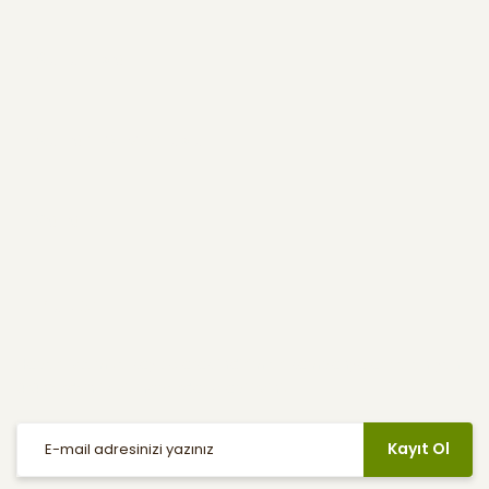
Kurumsal
Kullanıcı Menüsü
Yardım
E-Bülten
Haber listemize kayıt olarak indirimler, kampanyalar ve en yeni
ürünlerden ilk siz haberdar olabilirsiniz.
Kayıt Ol