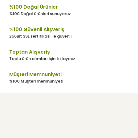
%100 Doğal Ürünler
Ürün resmi kalitesiz, bozuk veya
%100 Doğal ürünleri sunuyoruz
görüntülenemiyor.
Ürün açıklamasında eksik bilgiler
%100 Güvenli Alışveriş
bulunuyor.
256Bit SSL sertifikası ile güvenli
Ürün bilgilerinde hatalar bulunuyor.
Toptan Alışveriş
Ürün fiyatı diğer sitelerden daha pahalı.
Toplu ürün alımları için tıklayınız
Bu ürüne benzer farklı alternatifler olmalı.
Müşteri Memnuniyeti
%100 Müşteri memnuniyeti
Gönder
Kurumsal