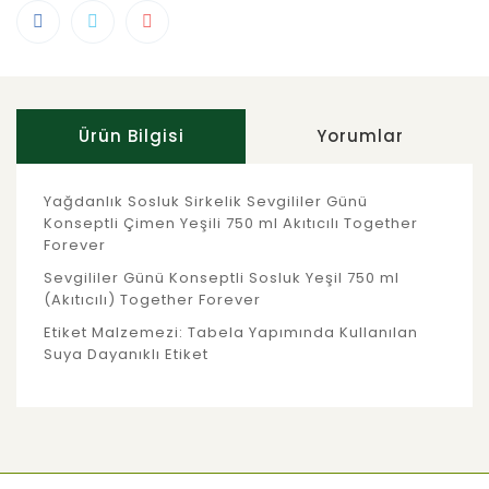
Ürün Bilgisi
Yorumlar
Yağdanlık Sosluk Sirkelik Sevgililer Günü
Konseptli Çimen Yeşili 750 ml Akıtıcılı Together
Forever
Sevgililer Günü Konseptli Sosluk Yeşil 750 ml
(Akıtıcılı) Together Forever
Etiket Malzemezi: Tabela Yapımında Kullanılan
Suya Dayanıklı Etiket
Bu ürünün fiyat bilgisi, resim, ürün
açıklamalarında ve diğer konularda yetersiz
Bu ürüne ilk yorumu siz yapın!
gördüğünüz noktaları öneri formunu
kullanarak tarafımıza iletebilirsiniz.
Görüş ve önerileriniz için teşekkür ederiz.
Yorum Yaz