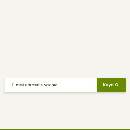
Kullanıcı Menüsü
Yardım
E-Bülten
Haber listemize kayıt olarak indirimler, kampanyalar ve en yeni
ürünlerden ilk siz haberdar olabilirsiniz.
Kayıt Ol
Sosyal Medya