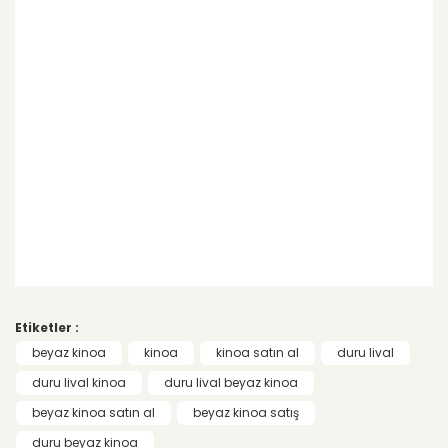
Bu ürünün fiyat bilgisi, resim, ürün
açıklamalarında ve diğer konularda yetersiz
Bu ürüne ilk yorumu siz yapın!
gördüğünüz noktaları öneri formunu
Etiketler :
kullanarak tarafımıza iletebilirsiniz.
Görüş ve önerileriniz için teşekkür ederiz.
beyaz kinoa
kinoa
kinoa satın al
duru lival
Yorum Yaz
duru lival kinoa
duru lival beyaz kinoa
Ürün resmi kalitesiz, bozuk veya
beyaz kinoa satın al
beyaz kinoa satış
görüntülenemiyor.
duru beyaz kinoa