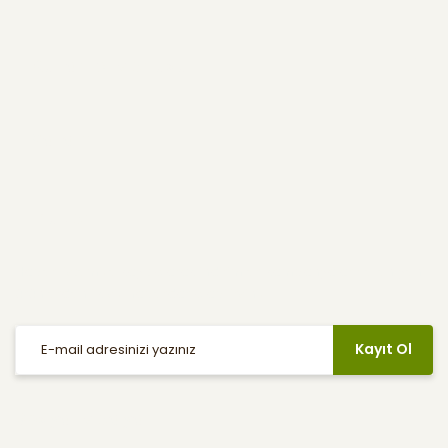
Kullanıcı Menüsü
Yardım
E-Bülten
Haber listemize kayıt olarak indirimler, kampanyalar ve en yeni
ürünlerden ilk siz haberdar olabilirsiniz.
Kayıt Ol
Sosyal Medya