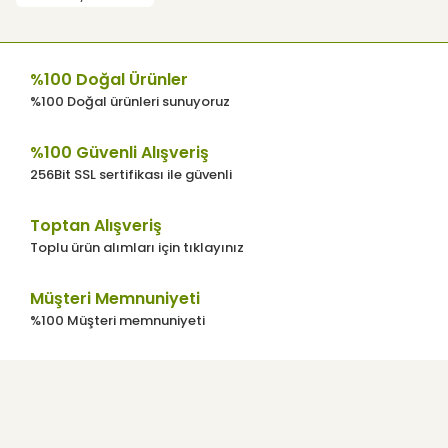
Ürün açıklamasında eksik bilgiler
bulunuyor.
Ürün bilgilerinde hatalar bulunuyor.
%100 Doğal Ürünler
Ürün fiyatı diğer sitelerden daha pahalı.
%100 Doğal ürünleri sunuyoruz
Bu ürüne benzer farklı alternatifler olmalı.
%100 Güvenli Alışveriş
256Bit SSL sertifikası ile güvenli
Toptan Alışveriş
Toplu ürün alımları için tıklayınız
Gönder
Müşteri Memnuniyeti
%100 Müşteri memnuniyeti
Kurumsal