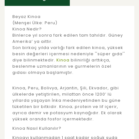
Beyaz Kinoa
(Menşei Ülke: Peru)
Kinoa Nedir?
Binlerce yıl sonra fark edilen tam tahıldır. Güney
Amerika’ ya aittir.
Son birkaç yılda varlığı fark edilen kinoa, yüksek
besin değerleri içermesi nedeniyle ''süper gıda''
diye bilinmektedir.
Kinoa
bilinirliği arttıkça,
beslenme uzmanlarının ve gurmelerin özel
gıdası olmaya başlamıştır.
Kinoa, Peru, Bolivya, Arjantin, Şili, Ekvador, gibi
ülkelerde yetiştirilen, milattan önce 1200’ lü
yıllarda yaşayan İnka medeniyetinden bu güne
tüketilen bir bitkidir. Kinoa; protein ve lif içerir,
ayrıca demir ve potasyum kaynağıdır. Ek olarak
yüksek oranda fosfor içermektedir.
Kinoa Nasıl Kullanılır?
Kinoayı kullanmadan 1 saat kadar soğuk suda