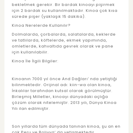
bekletmek gerekir. Bir bardak kinoayı pişirmek
için 2 bardak su kullanılmaktadır. Kinoa çok kısa
sürede pişer (yaklaşık 15 dakika).
Kinoa Nerelerde Kullanılır?
Dolmalarda, çorbalarda, salatalarda, keklerde
ve tatlılarda, köftelerde, ekmek yapımında,
omletlerde, kahvaltıda gevrek olarak ve pane
için kullanılabilir.
Kinoa İle İlgili Bilgiler:
Kinoanın 7000 yıl önce And Dağları’ nda yetiştiği
bilinmektedir. Orijinal adı: kiin-wa olan kinoa,
İnkalılar tarafından kutsal olarak görülmüştür.
Birleşmiş Milletler, kinoayı dünyadaki açlığa
çözüm olarak nitelemiştir. 2013 yılı, Dünya Kinoa
Yılı ilan edilmiştir.
Son yıllarda tüm dünyada tanınan kinoa, şu an en
çok Peru ve Bolivya’ da yetişmektedir.