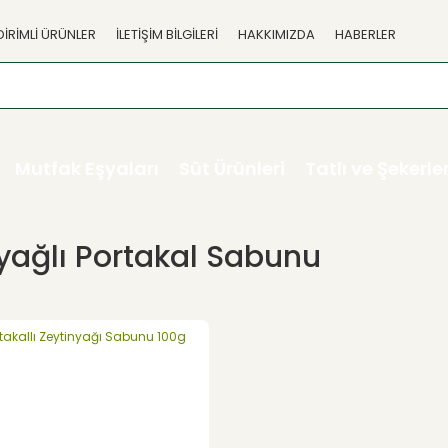
DİRİMLİ ÜRÜNLER
İLETİŞİM BİLGİLERİ
HAKKIMIZDA
HABERLER
Mutfak Eşyaları
Süt Ürünleri
Tatlı ve Şekerl
yağlı Portakal Sabunu