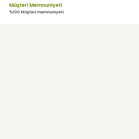
Müşteri Memnuniyeti
%100 Müşteri memnuniyeti
Kurumsal
Kullanıcı Menüsü
Yardım
E-Bülten
Haber listemize kayıt olarak indirimler, kampanyalar ve en yeni