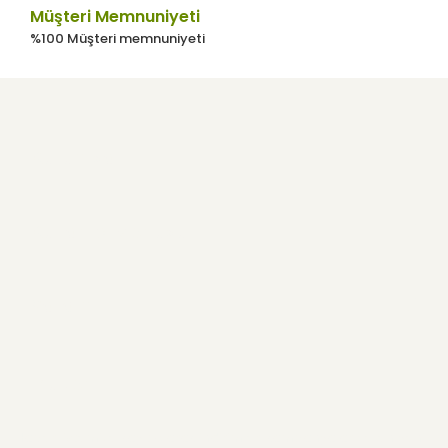
Müşteri Memnuniyeti
%100 Müşteri memnuniyeti
Kurumsal
Kullanıcı Menüsü
Yardım
E-Bülten
Haber listemize kayıt olarak indirimler, kampanyalar ve en yeni