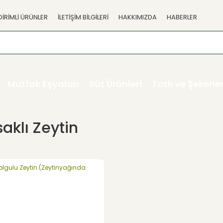
DİRİMLİ ÜRÜNLER
İLETİŞİM BİLGİLERİ
HAKKIMIZDA
HABERLER
Mutfak Eşyaları
Süt Ürünleri
Tatlı ve Şekerl
aklı Zeytin