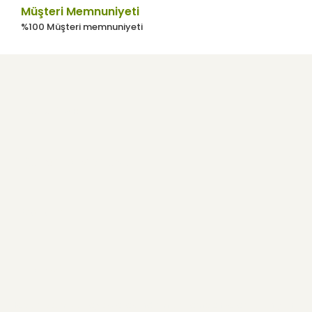
Müşteri Memnuniyeti
%100 Müşteri memnuniyeti
Kurumsal
Kullanıcı Menüsü
Yardım
E-Bülten
Haber listemize kayıt olarak indirimler, kampanyalar ve en yeni