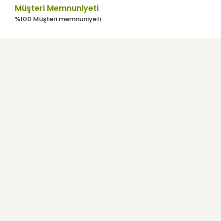
Müşteri Memnuniyeti
%100 Müşteri memnuniyeti
Kurumsal
Kullanıcı Menüsü
Yardım
E-Bülten
Haber listemize kayıt olarak indirimler, kampanyalar ve en yeni