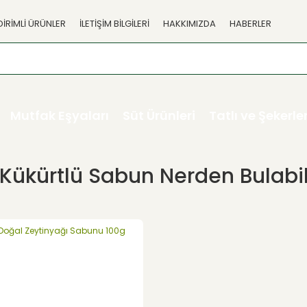
DİRİMLİ ÜRÜNLER
İLETİŞİM BİLGİLERİ
HAKKIMIZDA
HABERLER
Mutfak Eşyaları
Süt Ürünleri
Tatlı ve Şekerl
Kükürtlü Sabun Nerden Bulabil