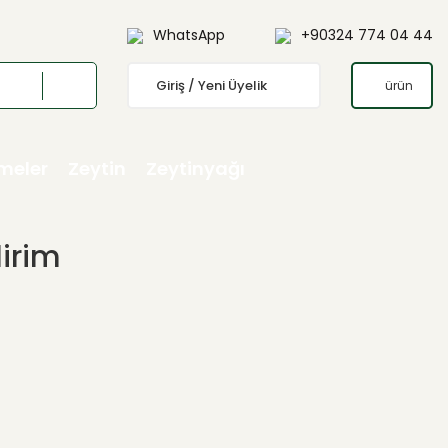
WhatsApp
+90324 774 04 44
Giriş / Yeni Üyelik
ürün
emeler
Zeytin
Zeytinyağı
irim