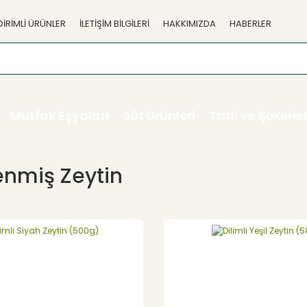
DİRİMLİ ÜRÜNLER
İLETİŞİM BİLGİLERİ
HAKKIMIZDA
HABERLER
Mutfak Eşyaları
Süt Ürünleri
Tatlı ve Şekerl
enmiş Zeytin