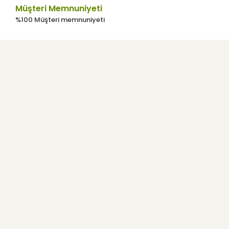
Müşteri Memnuniyeti
%100 Müşteri memnuniyeti
Kurumsal
Kullanıcı Menüsü
Yardım
E-Bülten
Haber listemize kayıt olarak indirimler, kampanyalar ve en yeni