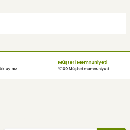
 kullanarak tarafımıza iletebilirsiniz.
Müşteri Memnuniyeti
tıklayınız
%100 Müşteri memnuniyeti
E-Bülten
Haber listemize kayıt olarak indirimler, kampanyalar ve en yeni
ürünlerden ilk siz haberdar olabilirsiniz.