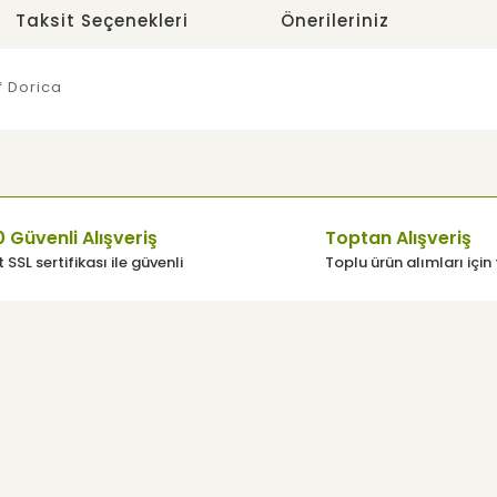
Taksit Seçenekleri
Önerileriniz
f Dorica
e diğer konularda yetersiz gördüğünüz noktaları öneri formunu
Bu ürüne ilk yorumu siz yapın!
Yorum Yaz
 Güvenli Alışveriş
Toptan Alışveriş
 SSL sertifikası ile güvenli
Toplu ürün alımları için 
üsü
Yardım
Müşteri Hizmetleri
Sıkça Sorulan Sorular
Gönder