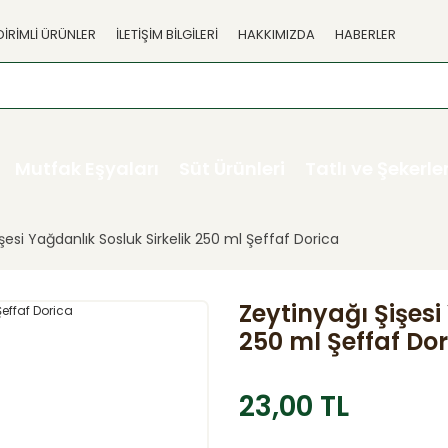
DİRİMLİ ÜRÜNLER
İLETİŞİM BİLGİLERİ
HAKKIMIZDA
HABERLER
Mutfak Eşyaları
Süt Ürünleri
Tatlı ve Şekerl
şesi Yağdanlık Sosluk Sirkelik 250 ml Şeffaf Dorica
Zeytinyağı Şişesi
250 ml Şeffaf Do
23,00 TL