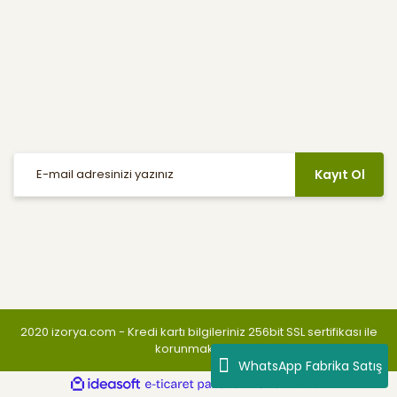
E-Bülten
Haber listemize kayıt olarak indirimler, kampanyalar ve en yeni
ürünlerden ilk siz haberdar olabilirsiniz.
Kayıt Ol
Sosyal Medya
2020 izorya.com - Kredi kartı bilgileriniz 256bit SSL sertifikası ile
korunmaktadır.
WhatsApp Fabrika Satış
ile
ideasoft
e-