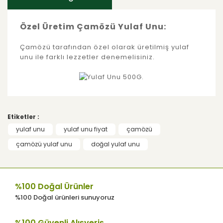
Özel Üretim Çamözü Yulaf Unu:
Çamözü tarafından özel olarak üretilmiş yulaf
unu ile farklı lezzetler denemelisiniz.
Bu ürünün fiyat bilgisi, resim, ürün
açıklamalarında ve diğer konularda yetersiz
Bu ürüne ilk yorumu siz yapın!
gördüğünüz noktaları öneri formunu
Etiketler :
kullanarak tarafımıza iletebilirsiniz.
Görüş ve önerileriniz için teşekkür ederiz.
yulaf unu
yulaf unu fiyat
çamözü
Yorum Yaz
çamözü yulaf unu
doğal yulaf unu
Ürün resmi kalitesiz, bozuk veya
görüntülenemiyor.
Ürün açıklamasında eksik bilgiler
%100 Doğal Ürünler
bulunuyor.
%100 Doğal ürünleri sunuyoruz
Ürün bilgilerinde hatalar bulunuyor.
Ürün fiyatı diğer sitelerden daha pahalı.
%100 Güvenli Alışveriş