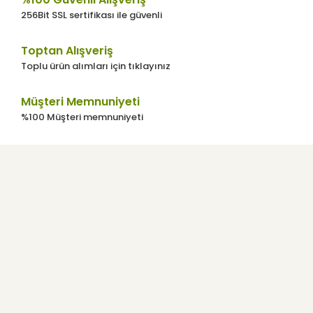
256Bit SSL sertifikası ile güvenli
Bu ürüne benzer farklı alternatifler olmalı.
Toptan Alışveriş
Toplu ürün alımları için tıklayınız
Müşteri Memnuniyeti
Gönder
%100 Müşteri memnuniyeti
Kurumsal
Kullanıcı Menüsü
Yardım