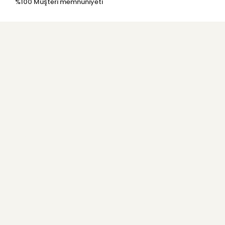
%100 Müşteri memnuniyeti
Kurumsal
Kullanıcı Menüsü
Yardım
E-Bülten
Haber listemize kayıt olarak indirimler, kampanyalar ve en yeni
ürünlerden ilk siz haberdar olabilirsiniz.