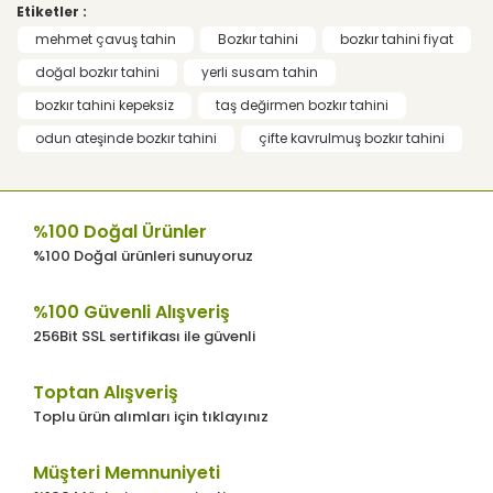
Etiketler :
kullanarak tarafımıza iletebilirsiniz.
Görüş ve önerileriniz için teşekkür ederiz.
mehmet çavuş tahin
Bozkır tahini
bozkır tahini fiyat
Yorum Yaz
doğal bozkır tahini
yerli susam tahin
Ürün resmi kalitesiz, bozuk veya
bozkır tahini kepeksiz
taş değirmen bozkır tahini
görüntülenemiyor.
odun ateşinde bozkır tahini
çifte kavrulmuş bozkır tahini
Ürün açıklamasında eksik bilgiler
bulunuyor.
Ürün bilgilerinde hatalar bulunuyor.
%100 Doğal Ürünler
Ürün fiyatı diğer sitelerden daha pahalı.
%100 Doğal ürünleri sunuyoruz
Bu ürüne benzer farklı alternatifler olmalı.
%100 Güvenli Alışveriş
256Bit SSL sertifikası ile güvenli
Toptan Alışveriş
Toplu ürün alımları için tıklayınız
Gönder
Müşteri Memnuniyeti