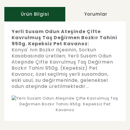
Ürün Bilgisi
Yorumlar
Yerli Susam Odun Ateşinde Çifte
Kavrulmuş Taş Değirmen Bozkır Tahini
950g. Kepeksiz Pet Kavanoz:
Konya' nın Bozkır ilçesinin, Sorkun
Kasabasında üretilen; Yerli Susam Odun
Ateşinde Çifte Kavrulmuş Taş Değirmen
Bozkır Tahini 950g. (Kepeksiz) Pet
Kavanoz, özel seçilmiş yerli susamdan,
eski usul, su değirmeninde, geleneksel
odun ateşinde üretilmektedir...
Bu ürünün fiyat bilgisi, resim, ürün
açıklamalarında ve diğer konularda yetersiz
Bu ürüne ilk yorumu siz yapın!
gördüğünüz noktaları öneri formunu