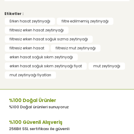
açıklamalarında ve diğer konularda yetersiz
gördüğünüz noktaları öneri formunu
Etiketler :
kullanarak tarafımıza iletebilirsiniz.
Güzel
Görüş ve önerileriniz için teşekkür ederiz.
Erken hasat zeytinyağı
filtre edilmemiş zeytinyağı
Öncelikle özenli paketlemeniz ve hzılı
filtresiz erken hasat zeytinyağı
kargonuz için teşekkürler. Zeytinyağını da
Ürün resmi kalitesiz, bozuk veya
beğendiğimi belirtmem gerek.
filtresiz erken hasat soğuk sızma zeytinyağı
görüntülenemiyor.
filtresiz erken hasat
filtresiz mut zeytinyağı
Zafer Aksoy | 09/11/2018
Ürün açıklamasında eksik bilgiler
bulunuyor.
erken hasat soğuk sıkım zeytinyağı
Ürün bilgilerinde hatalar bulunuyor.
erken hasat soğuk sıkım zeytinyağı fiyat
mut zeytinyağı
Yorum Yaz
Ürün fiyatı diğer sitelerden daha pahalı.
mut zeytinyağı fiyatları
Bu ürüne benzer farklı alternatifler olmalı.
%100 Doğal Ürünler
%100 Doğal ürünleri sunuyoruz
%100 Güvenli Alışveriş
Gönder
256Bit SSL sertifikası ile güvenli