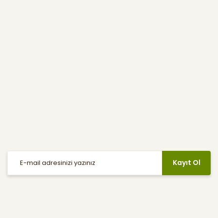
Kullanıcı Menüsü
Yardım
E-Bülten
Haber listemize kayıt olarak indirimler, kampanyalar ve en yeni
ürünlerden ilk siz haberdar olabilirsiniz.
Kayıt Ol
Sosyal Medya