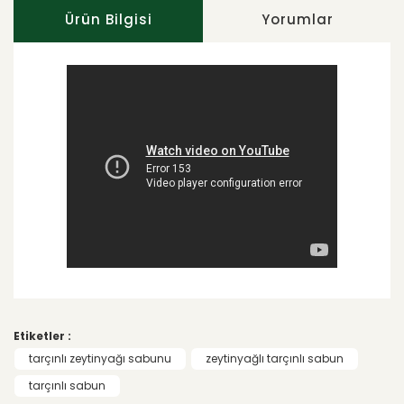
Ürün Bilgisi
Yorumlar
Bu ürünün fiyat bilgisi, resim, ürün
açıklamalarında ve diğer konularda yetersiz
Bu ürüne ilk yorumu siz yapın!
gördüğünüz noktaları öneri formunu
Etiketler :
kullanarak tarafımıza iletebilirsiniz.
Görüş ve önerileriniz için teşekkür ederiz.
tarçınlı zeytinyağı sabunu
zeytinyağlı tarçınlı sabun
Yorum Yaz
tarçınlı sabun
Ürün resmi kalitesiz, bozuk veya