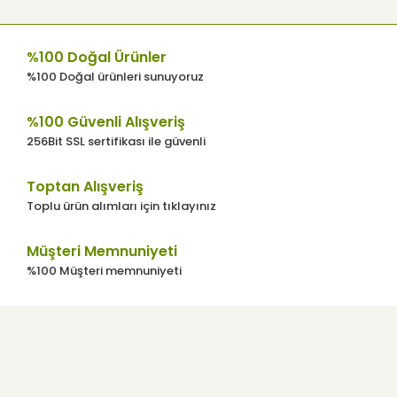
görüntülenemiyor.
Ürün açıklamasında eksik bilgiler
%100 Doğal Ürünler
bulunuyor.
%100 Doğal ürünleri sunuyoruz
Ürün bilgilerinde hatalar bulunuyor.
Ürün fiyatı diğer sitelerden daha pahalı.
%100 Güvenli Alışveriş
256Bit SSL sertifikası ile güvenli
Bu ürüne benzer farklı alternatifler olmalı.
Toptan Alışveriş
Toplu ürün alımları için tıklayınız
Müşteri Memnuniyeti
Gönder
%100 Müşteri memnuniyeti
Kurumsal