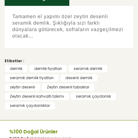
Tamamen el yapımı özel zeytin desenli
seramik demlik. Şıklığıyla sizi farklı
dünyalara götürecek, sofraların vazgeçilmezi
olacak...
Bu ürünün fiyat bilgisi, resim, ürün
açıklamalarında ve diğer konularda yetersiz
Bu ürüne ilk yorumu siz yapın!
gördüğünüz noktaları öneri formunu
Etiketler :
kullanarak tarafımıza iletebilirsiniz.
Görüş ve önerileriniz için teşekkür ederiz.
demlik
demlik fiyatları
seramik demlik
Yorum Yaz
seramik demlik fiyatları
desenli demlik
Ürün resmi kalitesiz, bozuk veya
zeytin desenli
Zeytin desenli tabaklar
görüntülenemiyor.
Zeytin desenli kahvaltı takımı
seramik çaydanlık
Ürün açıklamasında eksik bilgiler
bulunuyor.
seramik çaydanlıklar
Ürün bilgilerinde hatalar bulunuyor.
Ürün fiyatı diğer sitelerden daha pahalı.
%100 Doğal Ürünler
Bu ürüne benzer farklı alternatifler olmalı.