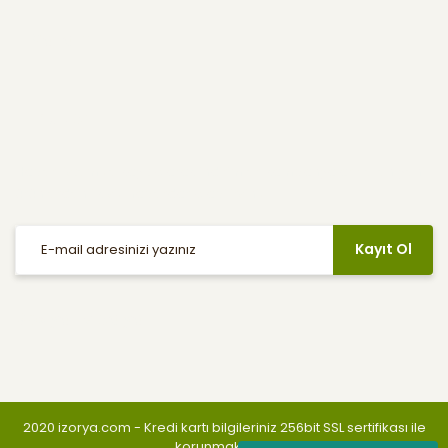
Yardım
E-Bülten
Haber listemize kayıt olarak indirimler, kampanyalar ve en yeni
ürünlerden ilk siz haberdar olabilirsiniz.
Kayıt Ol
Sosyal Medya
2020 izorya.com - Kredi kartı bilgileriniz 256bit SSL sertifikası ile
korunmaktadır.