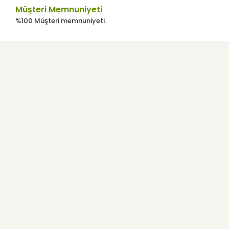
Müşteri Memnuniyeti
%100 Müşteri memnuniyeti
Kurumsal
Kullanıcı Menüsü
Yardım
E-Bülten
Haber listemize kayıt olarak indirimler, kampanyalar ve en yeni