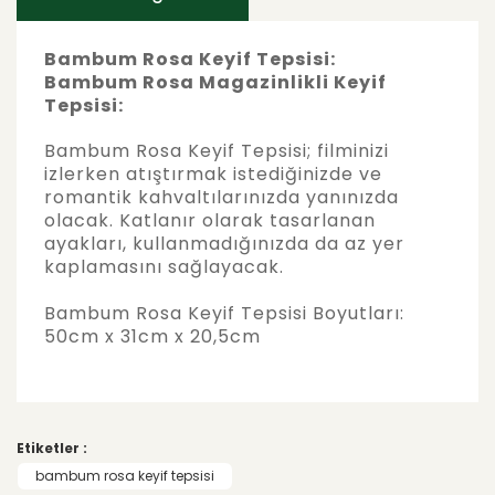
Bambum Rosa Keyif Tepsisi:
Bambum Rosa Magazinlikli Keyif
Tepsisi:
Bambum Rosa Keyif Tepsisi; filminizi
izlerken atıştırmak istediğinizde ve
romantik kahvaltılarınızda yanınızda
olacak. Katlanır olarak tasarlanan
ayakları, kullanmadığınızda da az yer
kaplamasını sağlayacak.
Bambum Rosa Keyif Tepsisi Boyutları:
50cm x 31cm x 20,5cm
Bu ürünün fiyat bilgisi, resim, ürün
açıklamalarında ve diğer konularda yetersiz
Bu ürüne ilk yorumu siz yapın!
gördüğünüz noktaları öneri formunu
Etiketler :
kullanarak tarafımıza iletebilirsiniz.
Görüş ve önerileriniz için teşekkür ederiz.
bambum rosa keyif tepsisi
Yorum Yaz