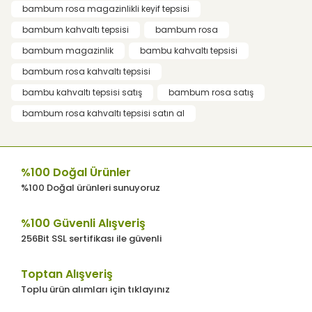
bambum rosa magazinlikli keyif tepsisi
Ürün resmi kalitesiz, bozuk veya
bambum kahvaltı tepsisi
bambum rosa
görüntülenemiyor.
bambum magazinlik
bambu kahvaltı tepsisi
Ürün açıklamasında eksik bilgiler
bulunuyor.
bambum rosa kahvaltı tepsisi
Ürün bilgilerinde hatalar bulunuyor.
bambu kahvaltı tepsisi satış
bambum rosa satış
Ürün fiyatı diğer sitelerden daha pahalı.
bambum rosa kahvaltı tepsisi satın al
Bu ürüne benzer farklı alternatifler olmalı.
%100 Doğal Ürünler
%100 Doğal ürünleri sunuyoruz
%100 Güvenli Alışveriş
Gönder
256Bit SSL sertifikası ile güvenli
Toptan Alışveriş
Toplu ürün alımları için tıklayınız