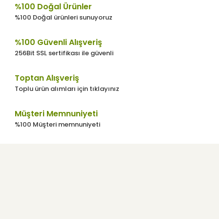
%100 Doğal Ürünler
Ürün fiyatı diğer sitelerden daha pahalı.
%100 Doğal ürünleri sunuyoruz
Bu ürüne benzer farklı alternatifler olmalı.
%100 Güvenli Alışveriş
256Bit SSL sertifikası ile güvenli
Toptan Alışveriş
Toplu ürün alımları için tıklayınız
Gönder
Müşteri Memnuniyeti
%100 Müşteri memnuniyeti
Kurumsal
Kullanıcı Menüsü