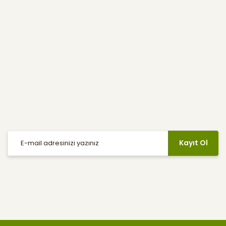
Yardım
E-Bülten
Haber listemize kayıt olarak indirimler, kampanyalar ve en yeni
ürünlerden ilk siz haberdar olabilirsiniz.
Kayıt Ol
Sosyal Medya