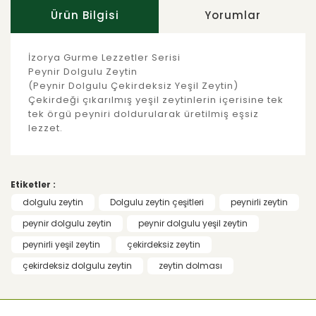
Ürün Bilgisi
Yorumlar
İzorya Gurme Lezzetler Serisi
Peynir Dolgulu Zeytin
(Peynir Dolgulu Çekirdeksiz Yeşil Zeytin)
Çekirdeği çıkarılmış yeşil zeytinlerin içerisine tek
tek örgü peyniri doldurularak üretilmiş eşsiz
lezzet.
Bu ürünün fiyat bilgisi, resim, ürün
açıklamalarında ve diğer konularda yetersiz
Bu ürüne ilk yorumu siz yapın!
gördüğünüz noktaları öneri formunu
Etiketler :
kullanarak tarafımıza iletebilirsiniz.
Görüş ve önerileriniz için teşekkür ederiz.
dolgulu zeytin
Dolgulu zeytin çeşitleri
peynirli zeytin
Yorum Yaz
peynir dolgulu zeytin
peynir dolgulu yeşil zeytin
Ürün resmi kalitesiz, bozuk veya
peynirli yeşil zeytin
çekirdeksiz zeytin
görüntülenemiyor.
çekirdeksiz dolgulu zeytin
zeytin dolması
Ürün açıklamasında eksik bilgiler
bulunuyor.
Ürün bilgilerinde hatalar bulunuyor.