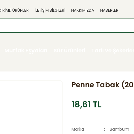
DİRİMLİ ÜRÜNLER
İLETİŞİM BİLGİLERİ
HAKKIMIZDA
HABERLER
Mutfak Eşyaları
Süt Ürünleri
Tatlı ve Şekerl
Penne Tabak (2
18,61 TL
Marka
Bambum