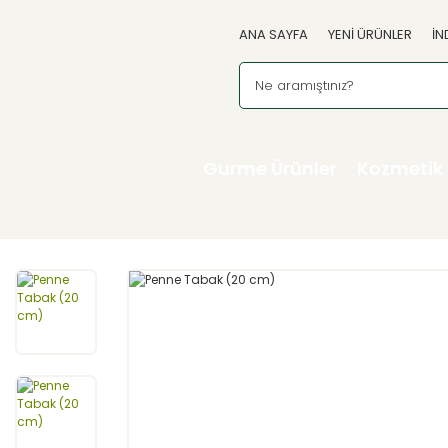
ANA SAYFA
YENİ ÜRÜNLER
İN
Gurme Ürünler
Kozmetik