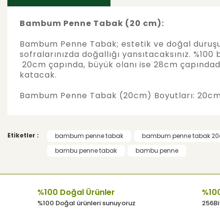
Bambum Penne Tabak (20 cm):
Bambum Penne Tabak; estetik ve doğal duruşuyl
sofralarınızda doğallığı yansıtacaksınız. %10
20cm çapında, büyük olanı ise 28cm çapındadır.
katacak.
Bambum Penne Tabak (20cm) Boyutları: 20cm
Bu ürünün fiyat bilgisi, resim, ürün açıklamalarında v
Görüş ve önerileriniz için teşekkür ederiz.
Etiketler :
bambum penne tabak
bambum penne tabak 2
Ürün resmi kalitesiz, bozuk veya görüntülenemiyor.
bambu penne tabak
bambu penne
Ürün açıklamasında eksik bilgiler bulunuyor.
Ürün bilgilerinde hatalar bulunuyor.
Ürün fiyatı diğer sitelerden daha pahalı.
%100 Doğal Ürünler
%100
Bu ürüne benzer farklı alternatifler olmalı.
%100 Doğal ürünleri sunuyoruz
256Bit