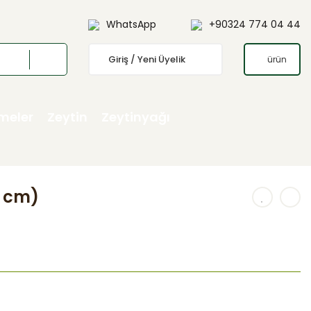
WhatsApp
+90324 774 04 44
Giriş / Yeni Üyelik
ürün
emeler
Zeytin
Zeytinyağı
0 cm)