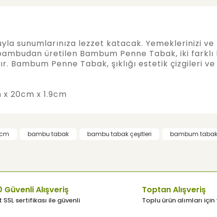
a sunumlarınıza lezzet katacak. Yemeklerinizi ve ta
0 bambudan üretilen Bambum Penne Tabak, iki farklı 
 Bambum Penne Tabak, şıklığı estetik çizgileri ve as
 x 20cm x 1.9cm
e diğer konularda yetersiz gördüğünüz noktaları öneri formunu
Bu ürüne ilk yorumu siz yapın!
0cm
bambu tabak
bambu tabak çeşitleri
bambum tabak 
Yorum Yaz
 Güvenli Alışveriş
Toptan Alışveriş
 SSL sertifikası ile güvenli
Toplu ürün alımları için 