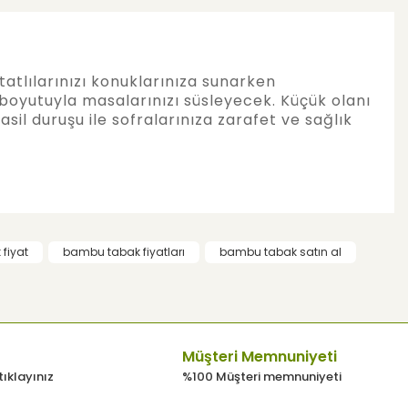
tlılarınızı konuklarınıza sunarken
boyutuyla masalarınızı süsleyecek. Küçük olanı
il duruşu ile sofralarınıza zarafet ve sağlık
 kullanarak tarafımıza iletebilirsiniz.
fiyat
bambu tabak fiyatları
bambu tabak satın al
Müşteri Memnuniyeti
tıklayınız
%100 Müşteri memnuniyeti