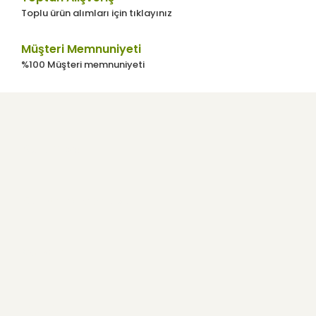
da gayet uygun.Herkese tavsiye ederim.
Toplu ürün alımları için tıklayınız
E... Ç... | 13/05/2021
Müşteri Memnuniyeti
%100 Müşteri memnuniyeti
Teslimat çok hızlı
8 senedir bu yağı kullanıyorum ilk defa kargo
ile sipariş ettim. Muttan istanbul a 2 günde
geldi. çok teşekkürler
Ayla Şahintürk Koca | 24/03/2021
Kurumsal
Yıllardır Alıyoruz ama...
Kullanıcı Menüsü
Yıllardır bu yağı tüketiyoruz ama en son
aldığımız 5 lt. tenekenin dibindeki yağı şişeye
döktüm ve yağın bulanık olduğunu farkettim.
Yıllardır bu yağdan alırım ilk defa böyle bir
Yardım
şey geldi başıma. Sanıyorum filtresi iyi
yapılmamış bu tenekenin ve tortusu ile
birlikte doldurulmuş. Benim açımdan sorun
E-Bülten
değil zira tortusu da sağlıklı bu yağın ama