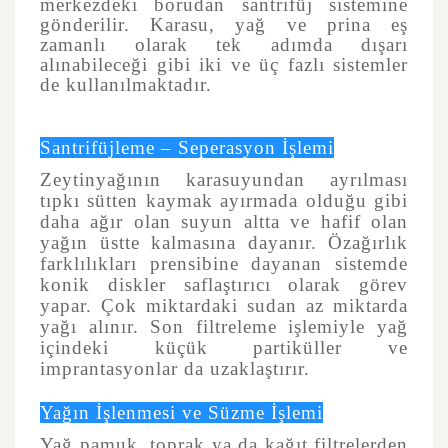
merkezdeki borudan santrifüj sistemine
gönderilir. Karasu, yağ ve prina eş
zamanlı olarak tek adımda dışarı
alınabileceği gibi iki ve üç fazlı sistemler
de kullanılmaktadır.
Santrifüjleme – Seperasyon İşlemi
Zeytinyağının karasuyundan ayrılması
tıpkı sütten kaymak ayırmada olduğu gibi
daha ağır olan suyun altta ve hafif olan
yağın üstte kalmasına dayanır. Özağırlık
farklılıkları prensibine dayanan sistemde
konik diskler saflaştırıcı olarak görev
yapar. Çok miktardaki sudan az miktarda
yağı alınır. Son filtreleme işlemiyle yağ
içindeki küçük partiküller ve
imprantasyonlar da uzaklaştırır.
Yağın İşlenmesi ve Süzme İşlemi
Yağ pamuk, toprak ya da kağıt filtrelerden