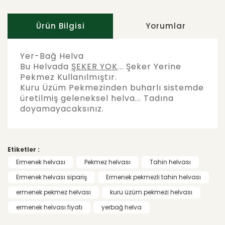
Ürün Bilgisi
Yorumlar
Yer-Bağ Helva
Bu Helvada
ŞEKER YOK
... Şeker Yerine
Pekmez Kullanılmıştır.
Kuru Üzüm Pekmezinden buharlı sistemde
üretilmiş geleneksel helva... Tadına
doyamayacaksınız.
Bu ürünün fiyat bilgisi, resim, ürün
açıklamalarında ve diğer konularda yetersiz
Bu ürüne ilk yorumu siz yapın!
gördüğünüz noktaları öneri formunu
Etiketler :
kullanarak tarafımıza iletebilirsiniz.
Görüş ve önerileriniz için teşekkür ederiz.
Ermenek helvası
Pekmez helvası
Tahin helvası
Yorum Yaz
Ermenek helvası sipariş
Ermenek pekmezli tahin helvası
Ürün resmi kalitesiz, bozuk veya
ermenek pekmez helvası
kuru üzüm pekmezi helvası
görüntülenemiyor.
ermenek helvası fiyatı
yerbağ helva
Ürün açıklamasında eksik bilgiler
bulunuyor.