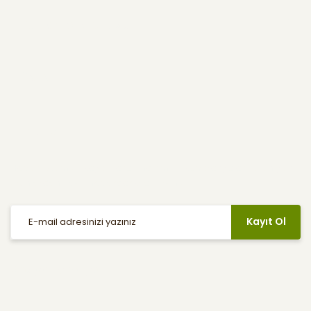
Kullanıcı Menüsü
Yardım
E-Bülten
Haber listemize kayıt olarak indirimler, kampanyalar ve en yeni
ürünlerden ilk siz haberdar olabilirsiniz.
Kayıt Ol
Sosyal Medya