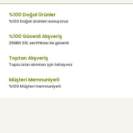
Ürün bilgilerinde hatalar bulunuyor.
%100 Doğal Ürünler
Ürün fiyatı diğer sitelerden daha pahalı.
%100 Doğal ürünleri sunuyoruz
Bu ürüne benzer farklı alternatifler olmalı.
%100 Güvenli Alışveriş
256Bit SSL sertifikası ile güvenli
Toptan Alışveriş
Toplu ürün alımları için tıklayınız
Gönder
Müşteri Memnuniyeti
%100 Müşteri memnuniyeti
Kurumsal