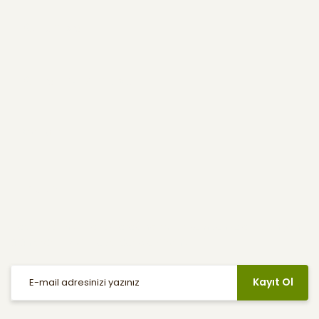
Kurumsal
Kullanıcı Menüsü
Yardım
E-Bülten
Haber listemize kayıt olarak indirimler, kampanyalar ve en yeni
ürünlerden ilk siz haberdar olabilirsiniz.
Kayıt Ol