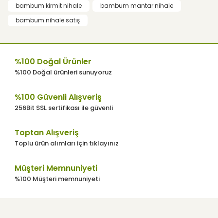
bambum kirmit nihale
bambum mantar nihale
Ürün açıklamasında eksik bilgiler
bulunuyor.
bambum nihale satış
Ürün bilgilerinde hatalar bulunuyor.
Ürün fiyatı diğer sitelerden daha pahalı.
%100 Doğal Ürünler
Bu ürüne benzer farklı alternatifler olmalı.
%100 Doğal ürünleri sunuyoruz
%100 Güvenli Alışveriş
256Bit SSL sertifikası ile güvenli
Gönder
Toptan Alışveriş
Toplu ürün alımları için tıklayınız
Müşteri Memnuniyeti
%100 Müşteri memnuniyeti