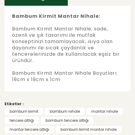
Bambum Kirmit Mantar Nihale:
Bambum Kirmit Mantar Nihale; sade,
özenli ve şık tasarımı ile mutfak
konseptinizi tamamlayacak, ısıya olan
dayanımı ile sıcak çaydanlık ve
tencerelerinizde de kullanılacak eşsiz bir
üründür.
Bambum Kirmit Mantar Nihale Boyutları:
19cm x 19cm x 1cm
Bu ürünün fiyat bilgisi, resim, ürün
açıklamalarında ve diğer konularda yetersiz
Bu ürüne ilk yorumu siz yapın!
gördüğünüz noktaları öneri formunu
Etiketler :
kullanarak tarafımıza iletebilirsiniz.
Görüş ve önerileriniz için teşekkür ederiz.
bambum kirmit
bambum nihale
mantar nihale
Yorum Yaz
tencere altlığı
bambum tencere altlığı
Ürün resmi kalitesiz, bozuk veya
mantar tencere altlığı
bambum kirmit mantar nihale
görüntülenemiyor.