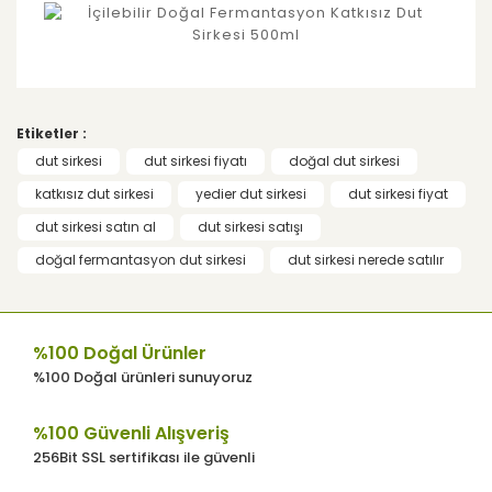
Bu ürünün fiyat bilgisi, resim, ürün
açıklamalarında ve diğer konularda yetersiz
Bu ürüne ilk yorumu siz yapın!
gördüğünüz noktaları öneri formunu
Etiketler :
kullanarak tarafımıza iletebilirsiniz.
Görüş ve önerileriniz için teşekkür ederiz.
dut sirkesi
dut sirkesi fiyatı
doğal dut sirkesi
Yorum Yaz
katkısız dut sirkesi
yedier dut sirkesi
dut sirkesi fiyat
Ürün resmi kalitesiz, bozuk veya
dut sirkesi satın al
dut sirkesi satışı
görüntülenemiyor.
doğal fermantasyon dut sirkesi
dut sirkesi nerede satılır
Ürün açıklamasında eksik bilgiler
bulunuyor.
Ürün bilgilerinde hatalar bulunuyor.
%100 Doğal Ürünler
Ürün fiyatı diğer sitelerden daha pahalı.
%100 Doğal ürünleri sunuyoruz
Bu ürüne benzer farklı alternatifler olmalı.
%100 Güvenli Alışveriş
256Bit SSL sertifikası ile güvenli