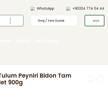
WhatsApp
+90324 774 04 44
Giriş / Yeni Üyelik
ürün
emeler
Zeytin
Zeytinyağı
 Tulum Peyniri Bidon Tam
Net 900g