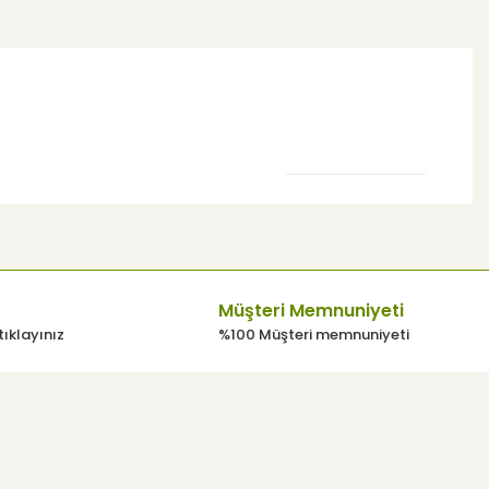
 kullanarak tarafımıza iletebilirsiniz.
Müşteri Memnuniyeti
tıklayınız
%100 Müşteri memnuniyeti
E-Bülten