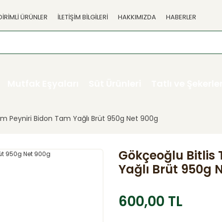
DİRİMLİ ÜRÜNLER
İLETİŞİM BİLGİLERİ
HAKKIMIZDA
HABERLER
Mutfak Eşyaları
Süt Ürünleri
Tatlı ve Şekerl
um Peyniri Bidon Tam Yağlı Brüt 950g Net 900g
Gökçeoğlu Bitlis
Yağlı Brüt 950g 
600,00 TL