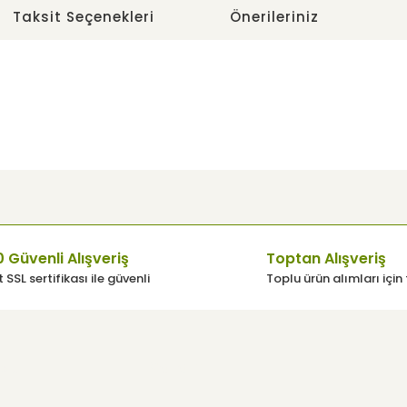
Taksit Seçenekleri
Önerileriniz
e diğer konularda yetersiz gördüğünüz noktaları öneri formunu
 Güvenli Alışveriş
Toptan Alışveriş
 SSL sertifikası ile güvenli
Toplu ürün alımları için 
üsü
Yardım