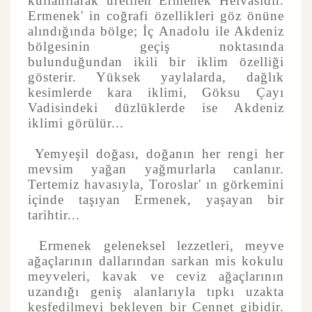
kullanılarak üretilen Ermenek Helvasıdır.
Ermenek' in coğrafi özellikleri göz önüne
alındığında bölge; İç Anadolu ile Akdeniz
bölgesinin geçiş noktasında
bulunduğundan ikili bir iklim özelliği
gösterir. Yüksek yaylalarda, dağlık
kesimlerde kara iklimi, Göksu Çayı
Vadisindeki düzlüklerde ise Akdeniz
iklimi görülür...
Yemyeşil doğası, doğanın her rengi her
mevsim yağan yağmurlarla canlanır.
Tertemiz havasıyla, Toroslar' ın görkemini
içinde taşıyan Ermenek, yaşayan bir
tarihtir...
Ermenek geleneksel lezzetleri, meyve
ağaçlarının dallarından sarkan mis kokulu
meyveleri, kavak ve ceviz ağaçlarının
uzandığı geniş alanlarıyla tıpkı uzakta
keşfedilmeyi bekleyen bir Cennet gibidir.