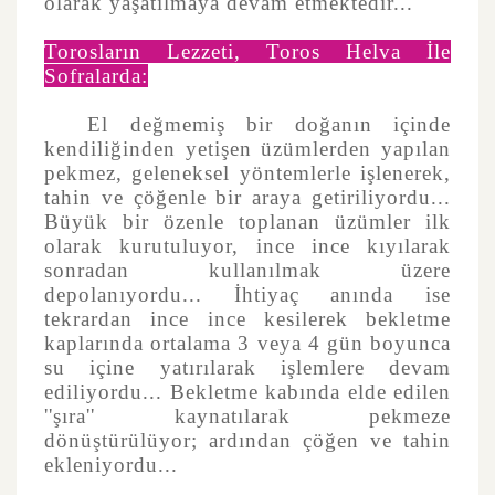
olarak yaşatılmaya devam etmektedir...
Torosların Lezzeti, Toros Helva İle
Sofralarda:
El değmemiş bir doğanın içinde
kendiliğinden yetişen üzümlerden yapılan
pekmez, geleneksel yöntemlerle işlenerek,
tahin ve çöğenle bir araya getiriliyordu...
Büyük bir özenle toplanan üzümler ilk
olarak kurutuluyor, ince ince kıyılarak
sonradan kullanılmak üzere
depolanıyordu... İhtiyaç anında ise
tekrardan ince ince kesilerek bekletme
kaplarında ortalama 3 veya 4 gün boyunca
su içine yatırılarak işlemlere devam
ediliyordu... Bekletme kabında elde edilen
''şıra'' kaynatılarak pekmeze
dönüştürülüyor; ardından çöğen ve tahin
ekleniyordu...