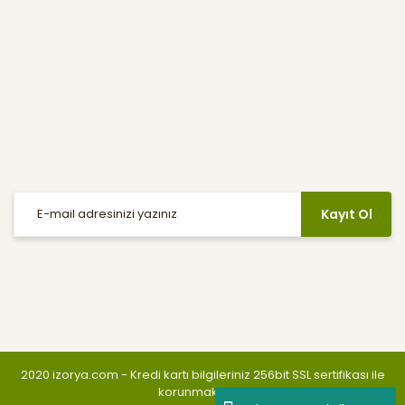
Yardım
E-Bülten
Haber listemize kayıt olarak indirimler, kampanyalar ve en yeni
ürünlerden ilk siz haberdar olabilirsiniz.
Kayıt Ol
Sosyal Medya
2020 izorya.com - Kredi kartı bilgileriniz 256bit SSL sertifikası ile
korunmaktadır.