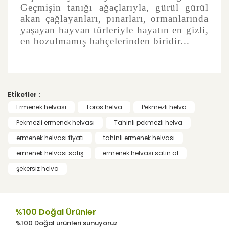
Geçmişin tanığı ağaçlarıyla, gürül gürül
akan çağlayanları, pınarları, ormanlarında
yaşayan hayvan türleriyle hayatın en gizli,
en bozulmamış bahçelerinden biridir...
Bu ürünün fiyat bilgisi, resim, ürün
açıklamalarında ve diğer konularda yetersiz
Bu ürüne ilk yorumu siz yapın!
gördüğünüz noktaları öneri formunu
Etiketler :
kullanarak tarafımıza iletebilirsiniz.
Görüş ve önerileriniz için teşekkür ederiz.
Ermenek helvası
Toros helva
Pekmezli helva
Yorum Yaz
Pekmezli ermenek helvası
Tahinli pekmezli helva
Ürün resmi kalitesiz, bozuk veya
ermenek helvası fiyatı
tahinli ermenek helvası
görüntülenemiyor.
ermenek helvası satış
ermenek helvası satın al
Ürün açıklamasında eksik bilgiler
bulunuyor.
şekersiz helva
Ürün bilgilerinde hatalar bulunuyor.
Ürün fiyatı diğer sitelerden daha pahalı.
%100 Doğal Ürünler
Bu ürüne benzer farklı alternatifler olmalı.
%100 Doğal ürünleri sunuyoruz