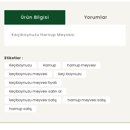
Ürün Bilgisi
Yorumlar
Keçiboynuzu Harnup Meyvesi.
Bu ürünün fiyat bilgisi, resim, ürün
açıklamalarında ve diğer konularda yetersiz
Bu ürüne ilk yorumu siz yapın!
gördüğünüz noktaları öneri formunu
Etiketler :
kullanarak tarafımıza iletebilirsiniz.
Görüş ve önerileriniz için teşekkür ederiz.
Keçiboynuzu
Harnup
harnup meyvesi
Yorum Yaz
keçiboynuzu meyvesi
keçi boynuzu
Ürün resmi kalitesiz, bozuk veya
keçiboynuzu meyvesi fiyatı
görüntülenemiyor.
keçiboynuzu meyvesi satın al
Ürün açıklamasında eksik bilgiler
bulunuyor.
keçiboynuzu meyvesi satış
harnup meyvesi satış
Ürün bilgilerinde hatalar bulunuyor.
harnup satış
Ürün fiyatı diğer sitelerden daha pahalı.
Bu ürüne benzer farklı alternatifler olmalı.