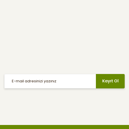
Yardım
E-Bülten
Haber listemize kayıt olarak indirimler, kampanyalar ve en yeni
ürünlerden ilk siz haberdar olabilirsiniz.
Kayıt Ol
Sosyal Medya