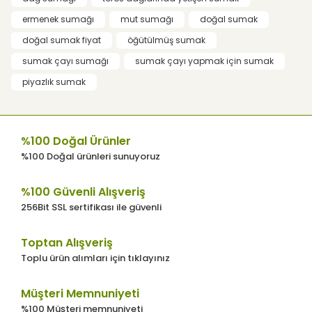
Yorum Yaz
ermenek sumağı
mut sumağı
doğal sumak
Ürün resmi kalitesiz, bozuk veya
doğal sumak fiyat
öğütülmüş sumak
görüntülenemiyor.
sumak çayı sumağı
sumak çayı yapmak için sumak
Ürün açıklamasında eksik bilgiler
bulunuyor.
piyazlık sumak
Ürün bilgilerinde hatalar bulunuyor.
Ürün fiyatı diğer sitelerden daha pahalı.
%100 Doğal Ürünler
Bu ürüne benzer farklı alternatifler olmalı.
%100 Doğal ürünleri sunuyoruz
%100 Güvenli Alışveriş
256Bit SSL sertifikası ile güvenli
Gönder
Toptan Alışveriş
Toplu ürün alımları için tıklayınız
Müşteri Memnuniyeti
%100 Müşteri memnuniyeti