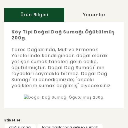
Ürün Bilgisi
Yorumlar
Köy Tipi Doğal Dağ Sumağı Öğütülmüş
200g.
Toros Dağlarında, Mut ve Ermenek
Yörelerinde kendiliğinden doğal olarak
yetişen sumak taneleri gelin edilip,
öğütülmüştür. Doğal Dağ Sumağı' nın
faydaları saymakla bitmez. Doğal Dağ
Sumağı' nı denediğinizde; "önceki
yediklerim sumak değilmiş" diyeceksiniz.
Bu ürünün fiyat bilgisi, resim, ürün
açıklamalarında ve diğer konularda yetersiz
Bu ürüne ilk yorumu siz yapın!
gördüğünüz noktaları öneri formunu
Etiketler :
kullanarak tarafımıza iletebilirsiniz.
Görüş ve önerileriniz için teşekkür ederiz.
dağ sumağı
toros dağlarında yetişen sumak