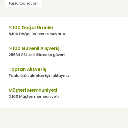
taşev taş havan
Ürün açıklamasında eksik bilgiler
bulunuyor.
Ürün bilgilerinde hatalar bulunuyor.
%100 Doğal Ürünler
Ürün fiyatı diğer sitelerden daha pahalı.
%100 Doğal ürünleri sunuyoruz
Bu ürüne benzer farklı alternatifler olmalı.
%100 Güvenli Alışveriş
256Bit SSL sertifikası ile güvenli
Toptan Alışveriş
Toplu ürün alımları için tıklayınız
Gönder
Müşteri Memnuniyeti
%100 Müşteri memnuniyeti