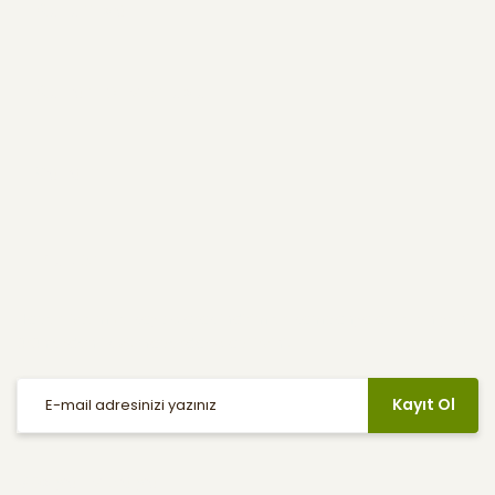
Kurumsal
Kullanıcı Menüsü
Yardım
E-Bülten
Haber listemize kayıt olarak indirimler, kampanyalar ve en yeni
ürünlerden ilk siz haberdar olabilirsiniz.
Kayıt Ol
Sosyal Medya