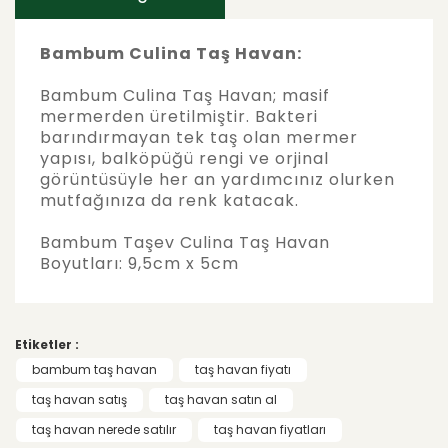
Bambum Culina Taş Havan:
Bambum Culina Taş Havan; masif
mermerden üretilmiştir. Bakteri
barındırmayan tek taş olan mermer
yapısı, balköpüğü rengi ve orjinal
görüntüsüyle her an yardımcınız olurken
mutfağınıza da renk katacak.
Bambum Taşev Culina Taş Havan
Boyutları: 9,5cm x 5cm
Bu ürünün fiyat bilgisi, resim, ürün
açıklamalarında ve diğer konularda yetersiz
Bu ürüne ilk yorumu siz yapın!
gördüğünüz noktaları öneri formunu
Etiketler :
kullanarak tarafımıza iletebilirsiniz.
Görüş ve önerileriniz için teşekkür ederiz.
bambum taş havan
taş havan fiyatı
Yorum Yaz
taş havan satış
taş havan satın al
Ürün resmi kalitesiz, bozuk veya
taş havan nerede satılır
taş havan fiyatları
görüntülenemiyor.