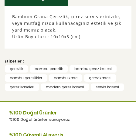
Bambum Grana Çerezlik, çerez servislerinizde,
veya mutfağınızda kullanacağınız estetik ve şık
yardımcınız olacak.
Ürün Boyutları : 10x10x5
(cm)
Bu ürünün fiyat bilgisi, resim, ürün
açıklamalarında ve diğer konularda yetersiz
Bu ürüne ilk yorumu siz yapın!
gördüğünüz noktaları öneri formunu
Etiketler :
kullanarak tarafımıza iletebilirsiniz.
Görüş ve önerileriniz için teşekkür ederiz.
çerezlik
bambu çerezlik
bambu çerez kasesi
Yorum Yaz
bambu çerezlikler
bambu kase
çerez kasesi
Ürün resmi kalitesiz, bozuk veya
çerez kaseleri
modern çerez kasesi
servis kasesi
görüntülenemiyor.
Ürün açıklamasında eksik bilgiler
bulunuyor.
%100 Doğal Ürünler
Ürün bilgilerinde hatalar bulunuyor.
%100 Doğal ürünleri sunuyoruz
Ürün fiyatı diğer sitelerden daha pahalı.
Bu ürüne benzer farklı alternatifler olmalı.
%100 Güvenli Alışveriş