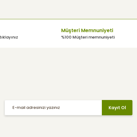
Müşteri Memnuniyeti
tıklayınız
%100 Müşteri memnuniyeti
E-Bülten
Haber listemize kayıt olarak indirimler, kampanyalar ve en yeni
ürünlerden ilk siz haberdar olabilirsiniz.
Kayıt Ol
Sosyal Medya