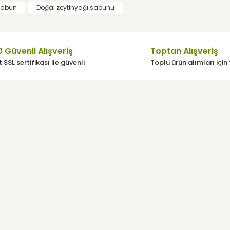
 sabun
Doğal zeytinyağı sabunu
Yorum Yaz
 Güvenli Alışveriş
Toptan Alışveriş
 SSL sertifikası ile güvenli
Toplu ürün alımları için 
üsü
Yardım
Müşteri Hizmetleri
Gönder
Sıkça Sorulan Sorular
Mesafeli Satış Sözleşmesi
Kargo Takibi
mu
Yeni Üyelik