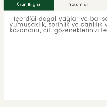
Ürün Bilgisi
Yorumlar
İçerdiği doğal yağlar ve bal 
yumuşaklık, serinlik ve canlılık 
kazandırır, cilt gözeneklerinizi t
Bu ürünün fiyat bilgisi, resim, ürün açıklamalarında v
Görüş ve önerileriniz için teşekkür ederiz.