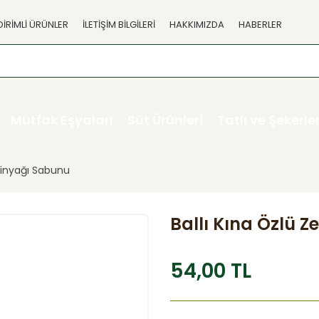
DİRİMLİ ÜRÜNLER
İLETİŞİM BİLGİLERİ
HAKKIMIZDA
HABERLER
Mutfak Eşyaları
Süt Ürünleri
Tatlı ve Şekerl
ytinyağı Sabunu
Ballı Kına Özlü 
54,00 TL