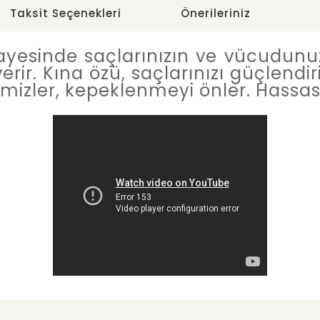
Taksit Seçenekleri
Önerileriniz
sayesinde saçlarınızın ve vücudun
verir. Kına özü, saçlarınızı güçlendi
emizler, kepeklenmeyi önler. Hassas ci
e diğer konularda yetersiz gördüğünüz noktaları öneri formunu
Bu ürüne ilk yorumu siz yapın!