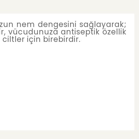
uzun nem dengesini sağlayarak;
rir, vücudunuza antiseptik özellik
ltler için birebirdir.
 kullanarak tarafımıza iletebilirsiniz.