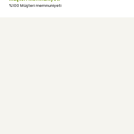
%100 Müşteri memnuniyeti
Kurumsal
Kullanıcı Menüsü
Yardım
E-Bülten
Haber listemize kayıt olarak indirimler, kampanyalar ve en yeni
ürünlerden ilk siz haberdar olabilirsiniz.