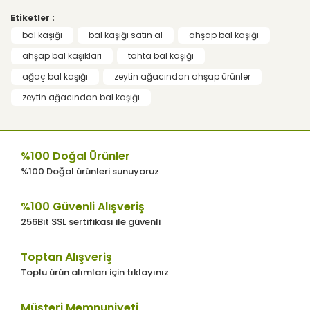
gördüğünüz noktaları öneri formunu
Etiketler :
kullanarak tarafımıza iletebilirsiniz.
Görüş ve önerileriniz için teşekkür ederiz.
bal kaşığı
bal kaşığı satın al
ahşap bal kaşığı
Yorum Yaz
ahşap bal kaşıkları
tahta bal kaşığı
Ürün resmi kalitesiz, bozuk veya
ağaç bal kaşığı
zeytin ağacından ahşap ürünler
görüntülenemiyor.
zeytin ağacından bal kaşığı
Ürün açıklamasında eksik bilgiler
bulunuyor.
Ürün bilgilerinde hatalar bulunuyor.
%100 Doğal Ürünler
Ürün fiyatı diğer sitelerden daha pahalı.
%100 Doğal ürünleri sunuyoruz
Bu ürüne benzer farklı alternatifler olmalı.
%100 Güvenli Alışveriş
256Bit SSL sertifikası ile güvenli
Toptan Alışveriş
Toplu ürün alımları için tıklayınız
Gönder
Müşteri Memnuniyeti