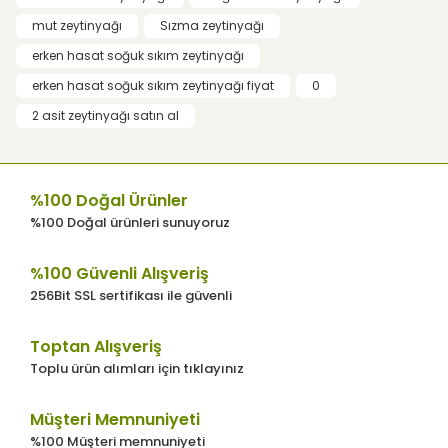
Ürün resmi kalitesiz, bozuk veya
mut zeytinyağı
Sızma zeytinyağı
görüntülenemiyor.
erken hasat soğuk sıkım zeytinyağı
Ürün açıklamasında eksik bilgiler
bulunuyor.
erken hasat soğuk sıkım zeytinyağı fiyat
0
Ürün bilgilerinde hatalar bulunuyor.
2 asit zeytinyağı satın al
Ürün fiyatı diğer sitelerden daha pahalı.
Bu ürüne benzer farklı alternatifler olmalı.
%100 Doğal Ürünler
%100 Doğal ürünleri sunuyoruz
%100 Güvenli Alışveriş
256Bit SSL sertifikası ile güvenli
Gönder
Toptan Alışveriş
Toplu ürün alımları için tıklayınız
Müşteri Memnuniyeti
%100 Müşteri memnuniyeti