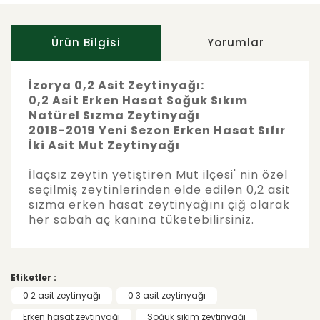
Ürün Bilgisi
Yorumlar
İzorya 0,2 Asit Zeytinyağı:
0,2 Asit Erken Hasat Soğuk Sıkım
Natürel Sızma Zeytinyağı
2018-2019 Yeni Sezon Erken Hasat Sıfır
İki Asit Mut Zeytinyağı
İlaçsız zeytin yetiştiren Mut ilçesi' nin özel
seçilmiş zeytinlerinden elde edilen 0,2 asit
sızma erken hasat zeytinyağını çiğ olarak
her sabah aç kanına tüketebilirsiniz.
Bu ürünün fiyat bilgisi, resim, ürün
açıklamalarında ve diğer konularda yetersiz
Bu ürüne ilk yorumu siz yapın!
gördüğünüz noktaları öneri formunu
Etiketler :
kullanarak tarafımıza iletebilirsiniz.
Görüş ve önerileriniz için teşekkür ederiz.
0 2 asit zeytinyağı
0 3 asit zeytinyağı
Yorum Yaz
Erken hasat zeytinyağı
Soğuk sıkım zeytinyağı