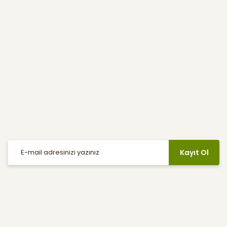
Kullanıcı Menüsü
Yardım
E-Bülten
Haber listemize kayıt olarak indirimler, kampanyalar ve en yeni
ürünlerden ilk siz haberdar olabilirsiniz.
Kayıt Ol
Sosyal Medya