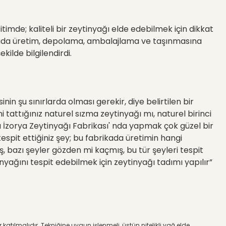
timde; kaliteli bir zeytinyağı elde edebilmek için dikkat
ikada üretim, depolama, ambalajlama ve taşınmasına
ilde bilgilendirdi.
nin şu sınırlarda olması gerekir, diye belirtilen bir
 tattığınız naturel sızma zeytinyağı mı, naturel birinci
ımı İzorya Zeytinyağı Fabrikası' nda yapmak çok güzel bir
espit ettiğiniz şey; bu fabrikada üretimin hangi
iş, bazı şeyler gözden mi kaçmış, bu tür şeyleri tespit
yağını tespit edebilmek için zeytinyağı tadımı yapılır”
er katılmalıdır. Tekniğine uygun işlenmeli,
ü
st
ü
n nitelikli yağ elde