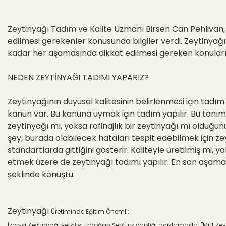
Zeytinyağı Tadım ve Kalite Uzmanı Birsen Can Pehlivan, İz
edilmesi gerekenler konusunda bilgiler verdi. Zeytiny
kadar her aşamasında dikkat edilmesi gereken konuları ad
NEDEN ZEYTİNYAĞI TADIMI YAPARIZ?
Zeytinyağının duyusal kalitesinin belirlenmesi için tadım y
kanun var. Bu kanuna uymak için tadım yapılır. Bu tanımın
zeytinyağı mı, yoksa rafinajlık bir zeytinyağı mı olduğun
şey, burada olabilecek hataları tespit edebilmek için zey
standartlarda gittiğini gösterir. Kaliteyle üretilmiş mi, 
etmek üzere de zeytinyağı tadımı yapılır. En son aşamada
şeklinde konuştu.
Zeytinyağı
Ü
retiminde Eğitim
Ö
nemli:
İzorya Zeytinyağı yetkilisi Erdoğan Şent
ü
rk yaptığı a
ç
ıklamada; "Mut Zey