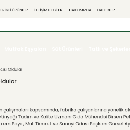
DİRİMLİ ÜRÜNLER
İLETİŞİM BİLGİLERİ
HAKKIMIZDA
HABERLER
Mutfak Eşyaları
Süt Ürünleri
Tatlı ve Şekerl
cısı Oldular
ldular
m çalışmaları kapsamında, fabrika çalışanlarına yönelik ol
tinyağı Tadım ve Kalite Uzmanı Gıda Mühendisi Birsen Pehli
 Bayır, Mut Ticaret ve Sanayi Odası Başkanı Gürsel Aydı