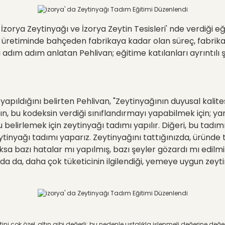
orya Zeytinyağı ve İzorya Zeytin Tesisleri' nde verdiği eği
ağı üretiminde bahçeden fabrikaya kadar olan süreç, fabr
ım adım anlatan Pehlivan; eğitime katılanları ayrıntılı şek
apıldığını belirten Pehlivan, "Zeytinyağının duyusal kalitesi
, bu kodeksin verdiği sınıflandırmayı yapabilmek için; yani
u belirlemek için zeytinyağı tadımı yapılır. Diğeri, bu tad
tinyağı tadımı yaparız. Zeytinyağını tattığınızda, üründe t
yoksa bazı hatalar mı yapılmış, bazı şeyler gözardı mı edilm
 da, daha çok tüketicinin ilgilendiği, yemeye uygun zeytin
tini
ç
ok
ö
zel, altın gibi değerli; bu nedenle ustalıkla işlenmeli değerine değ