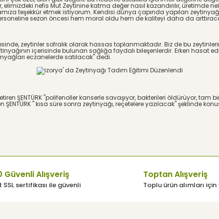
lir, elimizdeki nefis Mut Zeytinine katma değer nasıl kazandırılır,
ü
retimde nel
amıza teşekk
ü
r etmek istiyorum. Kendisi d
ü
nya
ç
apında yapılan zeytinyağı
personeline sezon
ö
ncesi hem moral oldu hem de kaliteyi daha da arttırac
esinde, zeytinler sofralık olarak hassas toplanmaktadır. Biz de bu zeytinlerin
eytinyağının i
ç
erisinde bulunan sağlığa faydalı bileşenlerdir. Erken hasat edi
nyağları eczanelerde satılacak" dedi.
etiren ŞENT
Ü
RK "polifenoller kanserle savaşıyor, bakterileri
ö
ld
ü
r
ü
yor, tam bi
en ŞENT
Ü
RK '' kısa s
ü
re sonra zeytinyağı, re
ç
etelere yazılacak" şeklinde konu
 Güvenli Alışveriş
Toptan Alışveriş
 SSL sertifikası ile güvenli
Toplu ürün alımları için 