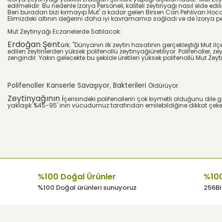
edilmelidir. Bu nedenle İzorya Personeli, kaliteli zeytinyağı nasıl elde edi
Ben buradan bizi kırmayıp Mut' a kadar gelen Birsen Can Pehlivan Hoc
Elimizdeki altının değerini daha iyi kavramamızı sağladı ve de İzorya 
Mut Zeytinyağı Eczanelerde Satılacak:
Erdoğan Şent
ü
rk; "D
ü
nyanın ilk zeytin hasatının ger
ç
ekleştiği Mut il
ç
edilen zeytinlerden y
ü
ksek polifenoll
ü
zeytinyağı
ü
retiliyor. Polifenoller, z
zengindir. Yakın gelecekte bu şekilde
ü
retilen y
ü
ksek polifenoll
ü
Mut Zeyti
Polifenoller Kanserle Savaşıyor, Bakterileri
Ö
ld
ü
r
ü
yor:
Zeytinyağının i
ç
erisindeki polifenollerin
ç
ok kıymetli olduğunu dile g
yaklaşık %45-95' inin v
ü
cudumuz tarafından emilebildiğine dikkat
ç
ek
%100 Doğal Ürünler
%100
%100 Doğal ürünleri sunuyoruz
256Bit