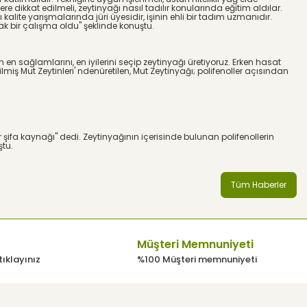
ere dikkat edilmeli, zeytinyağı nasıl tadılır konularında eğitim aldılar.
 kalite yarışmalarında j
ü
ri
ü
yesidir, işinin ehli bir tadım uzmanıdır.
ak bir
ç
alışma oldu" şeklinde konuştu.
 en sağlamlarını, en iyilerini se
ç
ip zeytinyağı
ü
retiyoruz. Erken hasat
lmiş Mut Zeytinleri' nden
ü
retilen, Mut Zeytinyağı; polifenoller a
ç
ısından
r şifa kaynağı" dedi. Zeytinyağının i
ç
erisinde bulunan polifenollerin
ştu.
Tüm Haberler
Müşteri Memnuniyeti
tıklayınız
%100 Müşteri memnuniyeti