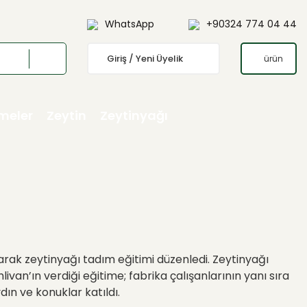
WhatsApp
+90324 774 04 44
Giriş / Yeni Üyelik
ürün
emeler
Zeytin
Zeytinyağı
arak zeytinyağı tadım eğitimi düzenledi. Zeytinyağı
van’ın verdiği eğitime; fabrika çalışanlarının yanı sıra
n ve konuklar katıldı.