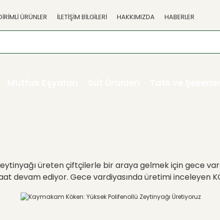
DİRİMLİ ÜRÜNLER
İLETİŞİM BİLGİLERİ
HAKKIMIZDA
HABERLER
Mutfak Eşyaları
Süt Ürünleri
Tatlı ve Şekerl
ağı üreten çiftçilerle bir araya gelmek için gece vardiy
aat devam ediyor. Gece vardiyasında üretimi inceleyen KÖKE