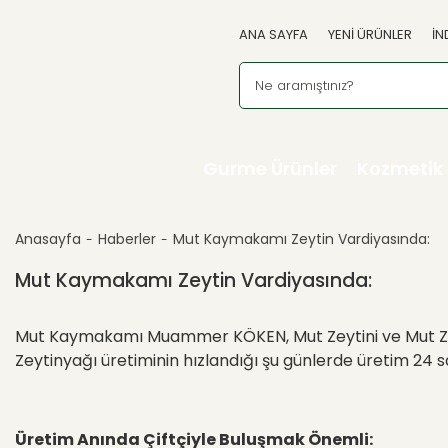
ANA SAYFA
YENİ ÜRÜNLER
İN
Gurme Ürünler
Kozmetik
Anasayfa
Haberler
Mut Kaymakamı Zeytin Vardiyasında:
Mut Kaymakamı Zeytin Vardiyasında:
Mut Kaymakamı Muammer KÖKEN, Mut Zeytini ve Mut Zeytiny
Zeytinyağı üretiminin hızlandığı şu günlerde üretim 24 s
Üretim Anında Çiftçiyle Buluşmak Önemli: