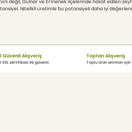
nırlı değil, Gülnar ve Ermenek ilçelerinde hasat edilen zey
ansiyel. Nitelikli üretimle bu potansiyeli daha iyi değerlen
 Güvenli Alışveriş
Toptan Alışveriş
 SSL sertifikası ile güvenli
Toplu ürün alımları için 
üsü
Yardım
Müşteri Hizmetleri
Sıkça Sorulan Sorular
Mesafeli Satış Sözleşmesi