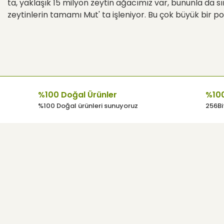
ta, yaklaşık 15 milyon zeytin ağacımız var, bununla da sı
zeytinlerin tamamı Mut' ta işleniyor. Bu çok büyük bir pot
%100 Doğal Ürünler
%100
%100 Doğal ürünleri sunuyoruz
256Bit
Kurumsal
Kullanıcı Men
Anasayfa
Hesabım
Neden İzorya
Giriş Yap
İzorya BLOG
Sipariş Geçmişim