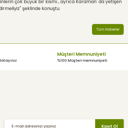
tinlerin çok büyük bir kısmı , ayrıca Karaman' da yetişen
dirmeliyiz" şeklinde konuştu.
Tüm Haberler
Müşteri Memnuniyeti
tıklayınız
%100 Müşteri memnuniyeti
E-Bülten
Haber listemize kayıt olarak indirimler, kampanyalar ve en yeni
ürünlerden ilk siz haberdar olabilirsiniz.
Kayıt Ol