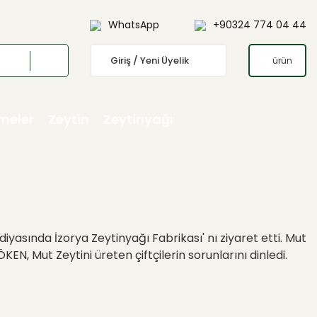
WhatsApp
+90324 774 04 44
Giriş / Yeni Üyelik
ürün
emeler
Zeytin
Zeytinyağı
asında İzorya Zeytinyağı Fabrikası' nı ziyaret etti. Mut
N, Mut Zeytini üreten çiftçilerin sorunlarını dinledi.