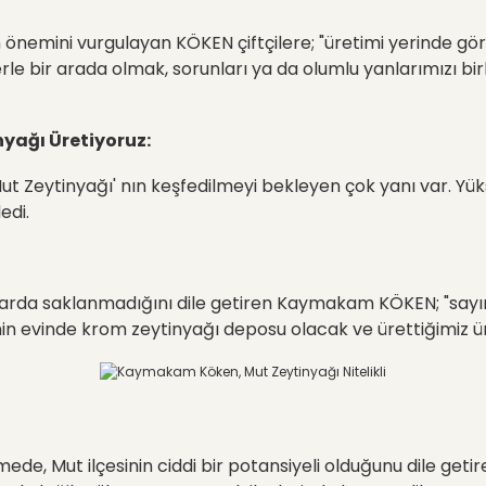
in önemini vurgulayan KÖKEN çiftçilere; "üretimi yerinde gö
rle bir arada olmak, sorunları ya da olumlu yanlarımızı b
nyağı Üretiyoruz:
"Mut Zeytinyağı' nın keşfedilmeyi bekleyen çok yanı var. Yüks
edi.
ullarda saklanmadığını dile getiren Kaymakam KÖKEN; "sayın 
nin evinde krom zeytinyağı deposu olacak ve ürettiğimiz ür
de, Mut ilçesinin ciddi bir potansiyeli olduğunu dile geti