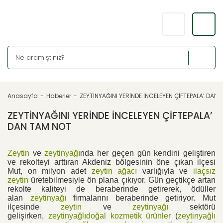
Anasayfa
Haberler
ZEYTİNYAĞINI YERİNDE İNCELEYEN ÇİFTEPALA’ DAN
ZEYTİNYAĞINI YERİNDE İNCELEYEN ÇİFTEPALA’
DAN TAM NOT
Zeytin
ve
zeytinyağı
nda her geçen gün kendini geliştiren
ve rekolteyi arttıran Akdeniz bölgesinin öne çıkan ilçesi
Mut, on milyon adet
zeytin ağacı
varlığıyla ve
ilaçsız
zeytin
üretebilmesiyle ön plana çıkıyor. Gün geçtikçe artan
rekolte kaliteyi de beraberinde getirerek, ödüller
alan
zeytinyağı
firmalarını beraberinde getiriyor. Mut
ilçesinde
zeytin
ve
zeytinyağı
sektörü
gelişirken,
zeytinyağlıdoğal kozmetik ürünler
(
zeytinyağlı