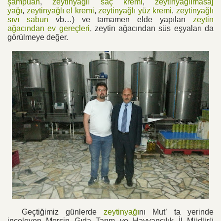
şampuan
,
zeytinyağlı saç kremi
,
zeytinyağlımasaj
yağı
,
zeytinyağlı el kremi
,
zeytinyağlı yüz kremi
,
zeytinyağlı
sıvı sabun
vb…) ve tamamen elde yapılan
zeytin
ağacından ev gereçleri
, zeytin ağacından süs eşyaları da
görülmeye değer.
Geçtiğimiz günlerde
zeytinyağı
nı Mut’ ta yerinde
inceleyen Mersin Gıda Tarım ve Hayvancılık İl Müdürü