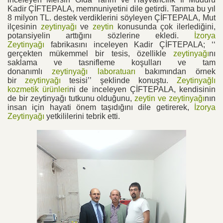
Kadir ÇİFTEPALA, memnuniyetini dile getirdi. Tarıma bu yıl
8 milyon TL. destek verdiklerini söyleyen ÇİFTEPALA, Mut
ilçesinin
zeytinyağı
ve
zeytin
konusunda çok ilerlediğini,
potansiyelin arttığını sözlerine ekledi.
İzorya
Zeytinyağı
fabrikasını inceleyen Kadir ÇİFTEPALA; ‘‘
gerçekten mükemmel bir tesis, özellikle
zeytinyağı
nı
saklama ve tasnifleme koşulları ve tam
donanımlı
zeytinyağı laboratuarı
bakımından örnek
bir
zeytinyağı
tesisi’’ şeklinde konuştu.
Zeytinyağlı
kozmetik ürünleri
ni de inceleyen ÇİFTEPALA, kendisinin
de bir zeytinyağı tutkunu olduğunu,
zeytin ve zeytinyağı
nın
insan için hayati önem taşıdığını dile getirerek,
İzorya
Zeytinyağı
yetkililerini tebrik etti.