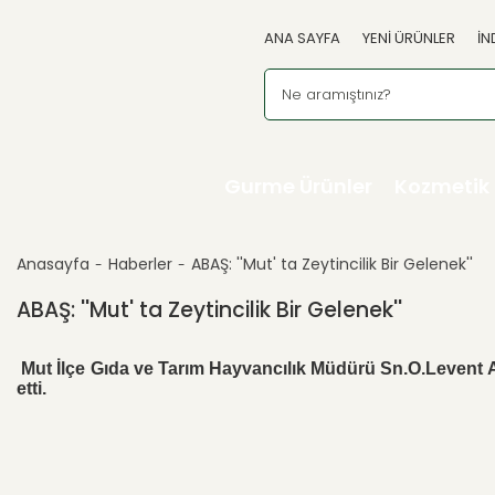
ANA SAYFA
YENİ ÜRÜNLER
İN
Gurme Ürünler
Kozmetik
Anasayfa
Haberler
ABAŞ: ''Mut' ta Zeytincilik Bir Gelenek''
ABAŞ: ''Mut' ta Zeytincilik Bir Gelenek''
Mut İlçe Gıda ve Tarım Hayvancılık Müdürü Sn.O.Levent AB
etti.