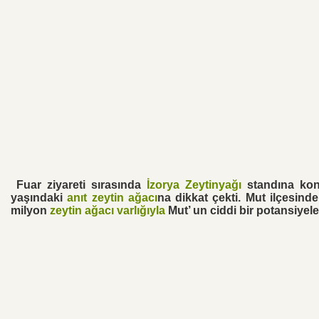
Fuar ziyareti sırasında
İzorya Zeytinyağı
standına ko
yaşındaki
anıt zeytin ağacı
na dikkat çekti. Mut ilçesind
milyon
zeytin ağacı varlığıyla
Mut’ un ciddi bir potansiyele