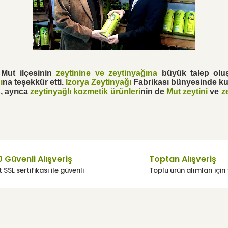
 Mut ilçesinin
zeytinine ve zeytinyağına
büyük talep ol
ı
na teşekkür etti.
İzorya Zeytinyağı
Fabrikası bünyesinde k
, ayrıca
zeytinyağlı kozmetik ürünleri
nin de
Mut zeytini
ve
z
 Güvenli Alışveriş
Toptan Alışveriş
 SSL sertifikası ile güvenli
Toplu ürün alımları için 
üsü
Yardım