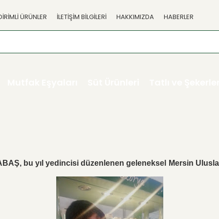
DİRİMLİ ÜRÜNLER
İLETİŞİM BİLGİLERİ
HAKKIMIZDA
HABERLER
Mutfak Eşyaları
Süt Ürünleri
Tatlı ve Şekerl
AŞ, bu yıl yedincisi düzenlenen geleneksel Mersin Uluslarar