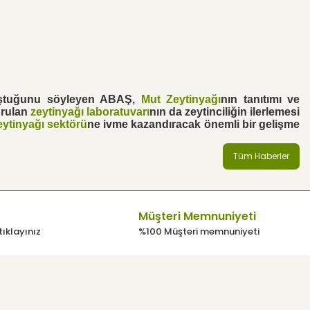
uştuğunu söyleyen ABAŞ,
Mut Zeytinyağı
nın tanıtımı ve
urulan
zeytinyağı laboratuvarı
nın da zeytinciliğin ilerlemesi
eytinyağı sektörü
ne ivme kazandıracak önemli bir gelişme
Tüm Haberler
Müşteri Memnuniyeti
tıklayınız
%100 Müşteri memnuniyeti
E-Bülten