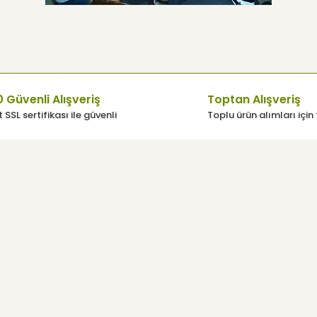
 Güvenli Alışveriş
Toptan Alışveriş
 SSL sertifikası ile güvenli
Toplu ürün alımları için 
üsü
Yardım
Müşteri Hizmetleri
Sıkça Sorulan Sorular
Mesafeli Satış Sözleşmesi
Kargo Takibi
mu
Yeni Üyelik