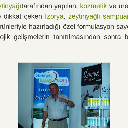
tinyağı
tarafından yapılan,
kozmetik
ve üret
le dikkat çeken
İzorya
,
zeytinyağlı şampua
ünleriyle hazırladığı özel formulasyon say
lojik gelişmelerin tanıtılmasından sonra 