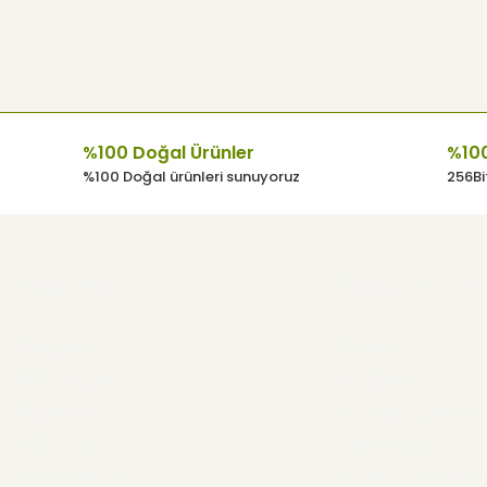
%100 Doğal Ürünler
%100
%100 Doğal ürünleri sunuyoruz
256Bit
Kurumsal
Kullanıcı Men
Anasayfa
Hesabım
Neden İzorya
Giriş Yap
İzorya BLOG
Sipariş Geçmişim
Ödüllerimiz
Favorilerim
Üretim İzinlerimiz
Havale Bildirim For