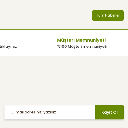
Tüm Haberler
Müşteri Memnuniyeti
tıklayınız
%100 Müşteri memnuniyeti
E-Bülten
Haber listemize kayıt olarak indirimler, kampanyalar ve en yeni
ürünlerden ilk siz haberdar olabilirsiniz.
Kayıt Ol