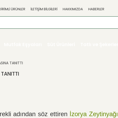
DİRİMLİ ÜRÜNLER
İLETİŞİM BİLGİLERİ
HAKKIMIZDA
HABERLER
Mutfak Eşyaları
Süt Ürünleri
Tatlı ve Şekerl
ASINA TANITTI
 TANITTI
rekli adından söz ettiren
İzorya Zeytinyağı