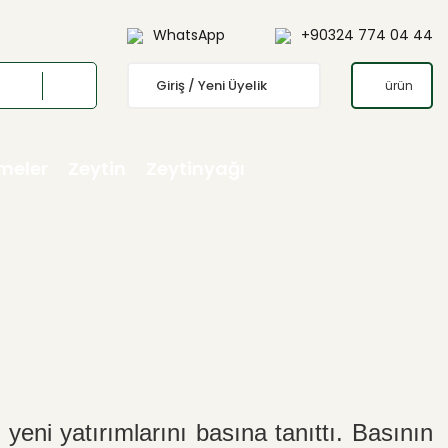
WhatsApp
+90324 774 04 44
Giriş / Yeni Üyelik
ürün
emeler
Zeytin
Zeytinyağı
yeni yatırımlarını basına tanıttı. Basının